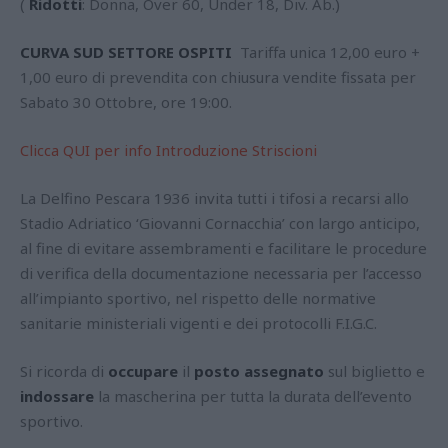
(
Ridotti
: Donna, Over 60, Under 18, Div. Ab.)
CURVA SUD SETTORE OSPITI
Tariffa unica 12,00 euro +
1,00 euro di prevendita con chiusura vendite fissata per
Sabato 30 Ottobre, ore 19:00.
Clicca QUI per info Introduzione Striscioni
La Delfino Pescara 1936 invita tutti i tifosi a recarsi allo
Stadio Adriatico ‘Giovanni Cornacchia’ con largo anticipo,
al fine di evitare assembramenti e facilitare le procedure
di verifica della documentazione necessaria per l’accesso
all’impianto sportivo, nel rispetto delle normative
sanitarie ministeriali vigenti e dei protocolli F.I.G.C.
Si ricorda di
occupare
il
posto assegnato
sul biglietto e
indossare
la mascherina per tutta la durata dell’evento
sportivo.