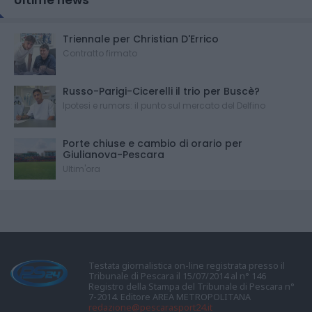
Triennale per Christian D'Errico
Contratto firmato
Russo-Parigi-Cicerelli il trio per Buscè?
Ipotesi e rumors: il punto sul mercato del Delfino
Porte chiuse e cambio di orario per
Giulianova-Pescara
Ultim'ora
Testata giornalistica on-line registrata presso il
Tribunale di Pescara il 15/07/2014 al n° 146
Registro della Stampa del Tribunale di Pescara n°
7-2014. Editore AREA METROPOLITANA
redazione@pescarasport24.it