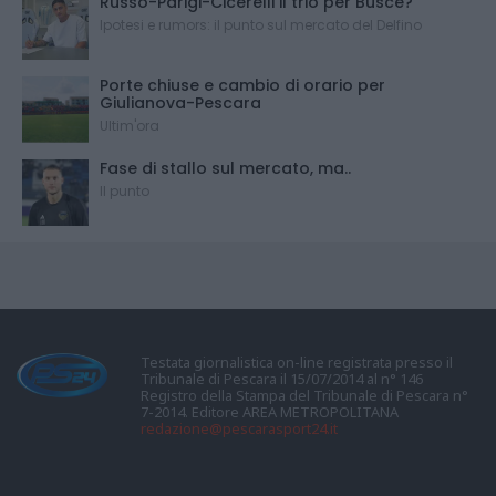
Russo-Parigi-Cicerelli il trio per Buscè?
Ipotesi e rumors: il punto sul mercato del Delfino
Porte chiuse e cambio di orario per
Giulianova-Pescara
Ultim'ora
Fase di stallo sul mercato, ma..
Il punto
Testata giornalistica on-line registrata presso il
Tribunale di Pescara il 15/07/2014 al n° 146
Registro della Stampa del Tribunale di Pescara n°
7-2014. Editore AREA METROPOLITANA
redazione@pescarasport24.it