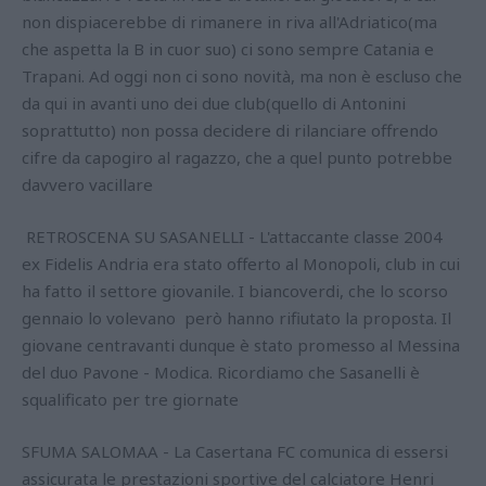
non dispiacerebbe di rimanere in riva all'Adriatico(ma
che aspetta la B in cuor suo) ci sono sempre Catania e
Trapani. Ad oggi non ci sono novità, ma non è escluso che
da qui in avanti uno dei due club(quello di Antonini
soprattutto) non possa decidere di rilanciare offrendo
cifre da capogiro al ragazzo, che a quel punto potrebbe
davvero vacillare
RETROSCENA SU SASANELLI - L'attaccante classe 2004
ex Fidelis Andria era stato offerto al Monopoli, club in cui
ha fatto il settore giovanile. I biancoverdi, che lo scorso
gennaio lo volevano però hanno rifiutato la proposta. Il
giovane centravanti dunque è stato promesso al Messina
del duo Pavone - Modica. Ricordiamo che Sasanelli è
squalificato per tre giornate
SFUMA SALOMAA - La Casertana FC comunica di essersi
assicurata le prestazioni sportive del calciatore Henri