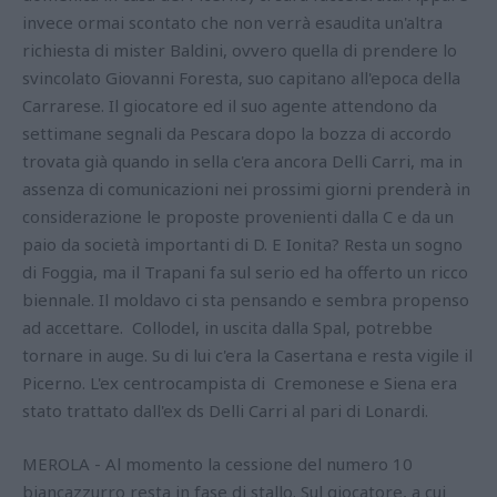
invece ormai scontato che non verrà esaudita un'altra
richiesta di mister Baldini, ovvero quella di prendere lo
svincolato Giovanni Foresta, suo capitano all'epoca della
Carrarese. Il giocatore ed il suo agente attendono da
settimane segnali da Pescara dopo la bozza di accordo
trovata già quando in sella c'era ancora Delli Carri, ma in
assenza di comunicazioni nei prossimi giorni prenderà in
considerazione le proposte provenienti dalla C e da un
paio da società importanti di D. E Ionita? Resta un sogno
di Foggia, ma il Trapani fa sul serio ed ha offerto un ricco
biennale. Il moldavo ci sta pensando e sembra propenso
ad accettare. Collodel, in uscita dalla Spal, potrebbe
tornare in auge. Su di lui c'era la Casertana e resta vigile il
Picerno. L'ex centrocampista di Cremonese e Siena era
stato trattato dall'ex ds Delli Carri al pari di Lonardi.
MEROLA - Al momento la cessione del numero 10
biancazzurro resta in fase di stallo. Sul giocatore, a cui