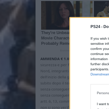
PS24 -
Do
If you wish 
sensitive in
confirm you
continue se
AMMENDA € 1.000,00 PESCARA
per fat
information 
further disc
sicurezza e per fatti violenti commessi 
participants
Nord, integranti pericolo per l’incolumit
Downstream 
dell’inizio della gara, al 38° minuto d
subito dopo il termine della gara, quattr
senza conseguenze; 2. al 1° minuto del 
Persona
senza conseguenze. Ritenuta la continua
artt. 6, 13, comma 2, 25 e 26 C.G.S., val
I want t
non si sono verificate conseguenze e co