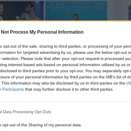
 Not Process My Personal Information
to opt-out of the sale, sharing to third parties, or processing of your per
formation for targeted advertising by us, please use the below opt-out s
r selection. Please note that after your opt-out request is processed y
eing interest-based ads based on personal information utilized by us or
ti contrari alle norme in materia di ordine e di
disclosed to third parties prior to your opt-out. You may separately opt-
losure of your personal information by third parties on the IAB’s list of
dai suoi sostenitori, posizionati nel Settore Curva
. This information may also be disclosed by us to third parties on the
IA
à pubblica, consistiti nell’aver lanciato: 1. prima
Participants
that may further disclose it to other third parties.
el primo tempo, al 48° minuto del secondo tempo e
o petardi ad alta intensità nel recinto di gioco,
primo tempo, due fumogeni sul recinto di gioco,
l Data Processing Opt Outs
zione, misura della sanzione in applicazione degli
utate le modalità complessive dei fatti rilevato che
o opt-out of the Sharing of my personal data.
nsiderate le misure previste e poste in essere in