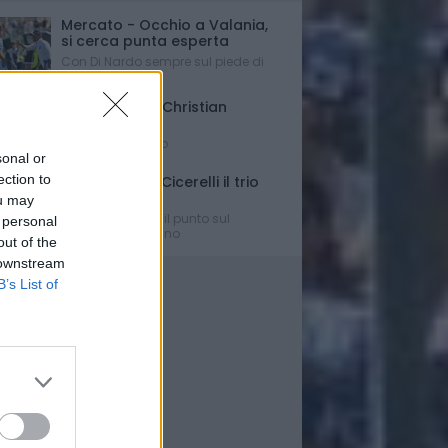
Mercato - Occhio a Valania,
si cerca punta esperta
Con Di Nardo sempre sul piede di
partenza...
Triennale per Christian
D'Errico
Contratto firmato
sonal or
ection to
Russo-Parigi-Cicerelli il trio
per Buscè?
ou may
Ipotesi e rumors: il punto sul
 personal
mercato del Delfino
out of the
 downstream
B’s List of