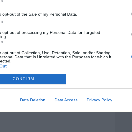
In
 ex art. 29 C.G.S. (r. proc. fed., r. c.c.).
o opt-out of the Sale of my Personal Data.
ERE OGNI ATTIVITA' IN SENO ALLA F.I.G.C., A
In
PPRESENTARE LA SOCIETA' NELL'AMBITO FEDERALE
to opt-out of processing my Personal Data for Targeted
ing.
In
re, al 19° minuto del secondo tempo, tenuto una
o opt-out of Collection, Use, Retention, Sale, and/or Sharing
’Arbitro in quanto usciva intenzionalmente dall’area
ersonal Data that Is Unrelated with the Purposes for which it
lected.
una sua decisione. Misura della sanzione in
Out
, comma 1, lett. a), C.G.S., valutate le modalità
, supplemento r. Arbitrale).
CONFIRM
Data Deletion
Data Access
Privacy Policy