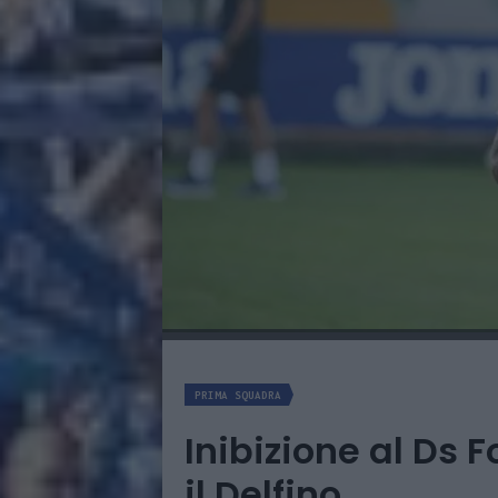
PRIMA SQUADRA
Inibizione al Ds
il Delfino