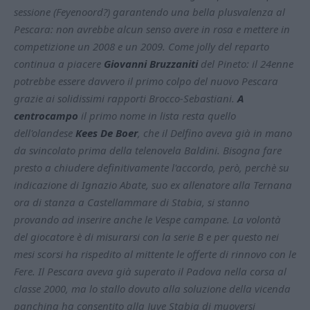
sessione (Feyenoord?) garantendo una bella plusvalenza al
Pescara: non avrebbe alcun senso avere in rosa e mettere in
competizione un 2008 e un 2009. Come jolly del reparto
continua a piacere
Giovanni Bruzzaniti
del Pineto: il 24enne
potrebbe essere davvero il primo colpo del nuovo Pescara
grazie ai solidissimi rapporti Brocco-Sebastiani.
A
centrocampo
il primo nome in lista resta quello
dell'olandese
Kees De Boer
, che il Delfino aveva già in mano
da svincolato prima della telenovela Baldini. Bisogna fare
presto a chiudere definitivamente l'accordo, però, perchè su
indicazione di Ignazio Abate, suo ex allenatore alla Ternana
ora di stanza a Castellammare di Stabia, si stanno
provando ad inserire anche le Vespe campane. La volontà
del giocatore è di misurarsi con la serie B e per questo nei
mesi scorsi ha rispedito al mittente le offerte di rinnovo con le
Fere. Il Pescara aveva già superato il Padova nella corsa al
classe 2000, ma lo stallo dovuto alla soluzione della vicenda
panchina ha consentito alla Juve Stabia di muoversi