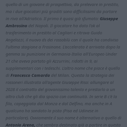
quello di un giovane di prospettiva, da prelevare in prestito,
ma i due giocatori più graditi sono difficilissimi da portare
in riva all'Adriatico. Il primo è quasi già sfumato:
Giuseppe
Ambrosino
del Napoli. Il giocatore ha dato l'ok al
trasferimento in prestito al Cagliari e ritrova Guido
Angelozzi, il nuovo ds dei rossoblù con il quale ha condiviso
l’ultima stagione a Frosinone. L'accelerata è arrivata dopo la
gemma su punizione in Germania-Italia all'Europeo Under
21 che aveva portato gli Azzurrini, ridotti in 9, ai
supplementari con i tedeschi. L'altro nome che piace è quello
di
Francesco Camarda
del Milan. Questa la strategia dei
rossoneri illustrata all'agente Giuseppe Riso: allungare al
2028 il contratto del giovanissimo talento e prestarlo a un
altro club che gli dia spazio con continuità. In serie B c'è la
fila, capeggiata dal Monza e dal Delfino, ma anche in A
qualcuno ha sondato la pista (Pisa ed Udinese in
particolare). Ovviamente il suo nome è alternativo a quello di
Antonio Arena,
che sembra destinato già a partire in questa