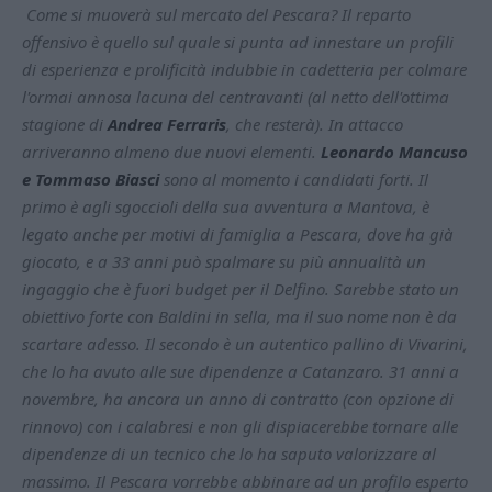
Come si muoverà sul mercato del Pescara? Il reparto
offensivo è quello sul quale si punta ad innestare un profili
di esperienza e prolificità indubbie in cadetteria per colmare
l'ormai annosa lacuna del centravanti (al netto dell'ottima
stagione di
Andrea Ferraris
, che resterà). In attacco
arriveranno almeno due nuovi elementi.
Leonardo Mancuso
e Tommaso Biasci
sono al momento i candidati forti. Il
primo è agli sgoccioli della sua avventura a Mantova, è
legato anche per motivi di famiglia a Pescara, dove ha già
giocato, e a 33 anni può spalmare su più annualità un
ingaggio che è fuori budget per il Delfino. Sarebbe stato un
obiettivo forte con Baldini in sella, ma il suo nome non è da
scartare adesso. Il secondo è un autentico pallino di Vivarini,
che lo ha avuto alle sue dipendenze a Catanzaro. 31 anni a
novembre, ha ancora un anno di contratto (con opzione di
rinnovo) con i calabresi e non gli dispiacerebbe tornare alle
dipendenze di un tecnico che lo ha saputo valorizzare al
massimo. Il Pescara vorrebbe abbinare ad un profilo esperto