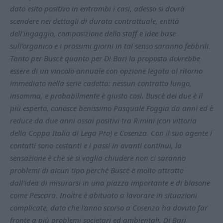
dato esito positivo in entrambi i casi, adesso si dovrà
scendere nei dettagli di durata contrattuale, entità
dell'ingaggio, composizione dello staff e idee base
sull'organico e i prossimi giorni in tal senso saranno febbrili.
Tanto per Buscè quanto per Di Bari la proposta dovrebbe
essere di un vincolo annuale con opzione legata al ritorno
immediato nella serie cadetta: nessun contratto lungo,
insomma, e probabilmente è giusto così. Buscè dei due è il
più esperto, conosce benissimo Pasquale Foggia da anni ed è
reduce da due anni assai positivi tra Rimini (con vittoria
della Coppa Italia di Lega Pro) e Cosenza. Con il suo agente i
contatti sono costanti e i passi in avanti continui, la
sensazione è che se si voglia chiudere non ci saranno
problemi di alcun tipo perchè Buscè è molto attratto
dall'idea di misurarsi in una piazza importante e di blasone
come Pescara. Inoltre è abituato a lavorare in situazioni
complicate, dato che l'anno scorso a Cosenza ha dovuto far
fronte a più problemi societari ed ambientali. Di Bari