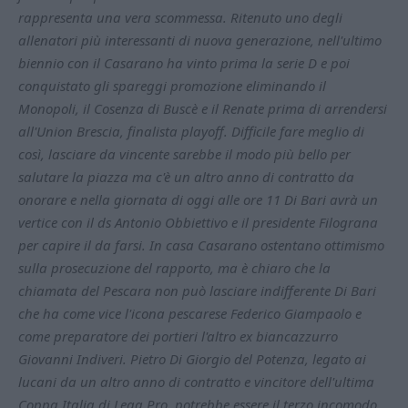
rappresenta una vera scommessa. Ritenuto uno degli
allenatori più interessanti di nuova generazione, nell'ultimo
biennio con il Casarano ha vinto prima la serie D e poi
conquistato gli spareggi promozione eliminando il
Monopoli, il Cosenza di Buscè e il Renate prima di arrendersi
all'Union Brescia, finalista playoff. Difficile fare meglio di
così, lasciare da vincente sarebbe il modo più bello per
salutare la piazza ma c'è un altro anno di contratto da
onorare e nella giornata di oggi alle ore 11 Di Bari avrà un
vertice con il ds Antonio Obbiettivo e il presidente Filograna
per capire il da farsi. In casa Casarano ostentano ottimismo
sulla prosecuzione del rapporto, ma è chiaro che la
chiamata del Pescara non può lasciare indifferente Di Bari
che ha come vice l'icona pescarese Federico Giampaolo e
come preparatore dei portieri l'altro ex biancazzurro
Giovanni Indiveri. Pietro Di Giorgio del Potenza, legato ai
lucani da un altro anno di contratto e vincitore dell'ultima
Coppa Italia di Lega Pro, potrebbe essere il terzo incomodo,