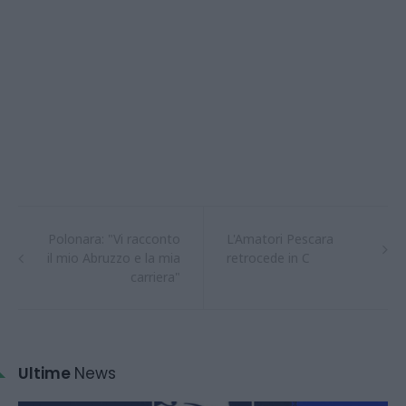
Polonara: "Vi racconto
L'Amatori Pescara
il mio Abruzzo e la mia
retrocede in C
carriera"
Ultime
News