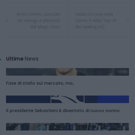
Amici contro, svezzati
Giulio Ciccone nella
da Sdengo e plasmati
storia: è nella Top-10
dal Mago Silvio
del ranking UCI
Ultime
News
Fase di stallo sul mercato, ma..
Il presidente Sebastiani è diventato di nuovo nonno