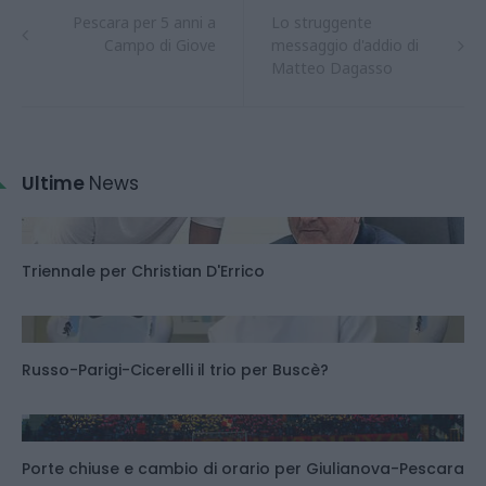
Pescara per 5 anni a
Lo struggente
Campo di Giove
messaggio d'addio di
Matteo Dagasso
Ultime
News
Triennale per Christian D'Errico
Russo-Parigi-Cicerelli il trio per Buscè?
Porte chiuse e cambio di orario per Giulianova-Pescara