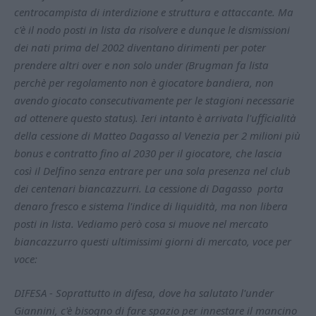
centrocampista di interdizione e struttura e attaccante. Ma
c'è il nodo posti in lista da risolvere e dunque le dismissioni
dei nati prima del 2002 diventano dirimenti per poter
prendere altri over e non solo under (Brugman fa lista
perchè per regolamento non è giocatore bandiera, non
avendo giocato consecutivamente per le stagioni necessarie
ad ottenere questo status). Ieri intanto è arrivata l'ufficialità
della cessione di Matteo Dagasso al Venezia per 2 milioni più
bonus e contratto fino al 2030 per il giocatore, che lascia
così il Delfino senza entrare per una sola presenza nel club
dei centenari biancazzurri. La cessione di Dagasso porta
denaro fresco e sistema l'indice di liquidità, ma non libera
posti in lista. Vediamo però cosa si muove nel mercato
biancazzurro questi ultimissimi giorni di mercato, voce per
voce:
DIFESA - Soprattutto in difesa, dove ha salutato l'under
Giannini, c'è bisogno di fare spazio per innestare il mancino