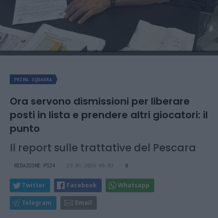
PRIMA SQUADRA
Ora servono dismissioni per liberare
posti in lista e prendere altri giocatori: il
punto
Il report sulle trattative del Pescara
REDAZIONE PS24
29.01.2026 08:03
0
Twitter
Facebook
Whatsapp
Telegram
Email