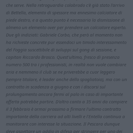
che serve. Nella retroguardia colabrodo c'è già stato l'arrivo
di Bettella, elemento di spessore ma ennesimo calciatore di
piede destro, e a questo punto è necessaria la dismissione di
almeno un elemento over per prendere un calciatore esperto.
Due gli indiziati: Gabriele Corbo, che però al momento non
ha richieste concrete pur essendoci un timido interessamento
del Foggia suscettibile di sviluppi sul gong di sessione, e
capitan Riccardo Brosco. Quest'ultimo, fresco di presenza
numero 500 tra i professionisti, in realtà non vuole cambiare
aria e nemmeno il club se ne priverebbe a cuor leggero
(sempre titolare, è leader anche dello spogliatoio), ma con un
contratto in scadenza a giugno e con i discorsi sul
prolungamento ancora fermi al palo in caso di importante
offerta potrebbe partire. D'altro canto a 35 anni da compiere
il 3 febbraio è ormai prossimo a firmare l'ultimo contratto
importante della carriera ad alti livelli e l'Entella continua a
monitorare con interesse la situazione. Il Pescara dunque
deve aspettare un addio in difesa per stringere per uno dei