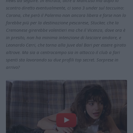
news da seguire. In entrata, oltre a Mancuso ma dopo lo
scontro diretto eventualmente, ci sono 3 under sul taccuino:
Corona, che però il Palermo non ancora libera e forse non lo
farebbe più per la destinazione pescarese, Stucker, che la
Cremonese girerebbe volentieri ma che il Vicenza, dove ora è
in presito, non ha minima intenzione di lasciare andare, e
Leonardo Cerri, che torna alla Juve dal Bari per essere girato
altrove. Ma sia a centrocampo sia in attacco il club a fari
spenti sta lavorando su due profili top secret. Sorprese in
arrivo?