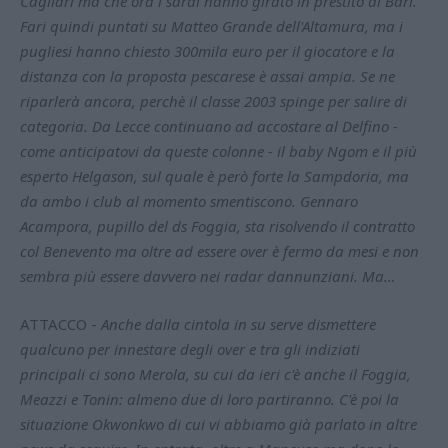
Cagliari ma che ora i sardi hanno girato in prestito al Bari.
Fari quindi puntati su Matteo Grande dell'Altamura, ma i
pugliesi hanno chiesto 300mila euro per il giocatore e la
distanza con la proposta pescarese è assai ampia. Se ne
riparlerà ancora, perchè il classe 2003 spinge per salire di
categoria. Da Lecce continuano ad accostare al Delfino -
come anticipatovi da queste colonne - il baby Ngom e il più
esperto Helgason, sul quale è però forte la Sampdoria, ma
da ambo i club al momento smentiscono. Gennaro
Acampora, pupillo del ds Foggia, sta risolvendo il contratto
col Benevento ma oltre ad essere over è fermo da mesi e non
sembra più essere davvero nei radar dannunziani. Ma…
ATTACCO -
Anche dalla cintola in su serve dismettere
qualcuno per innestare degli over e tra gli indiziati
principali ci sono Merola, su cui da ieri c'è anche il Foggia,
Meazzi e Tonin: almeno due di loro partiranno. C'è poi la
situazione Okwonkwo di cui vi abbiamo già parlato in altre