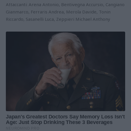
Attaccanti: Arena Antonio, Bentivegna Accursio, Cangiano
Gianmarco, Ferraris Andrea, Merola Davide, Tonin
Riccardo, Sasanelli Luca, Zeppieri Michael Anthony