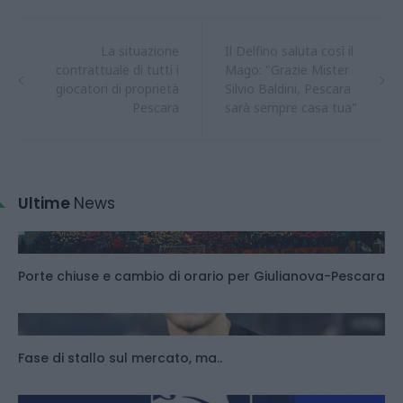
La situazione
Il Delfino saluta così il
contrattuale di tutti i
Mago: "Grazie Mister
giocatori di proprietà
Silvio Baldini, Pescara
Pescara
sarà sempre casa tua"
Ultime
News
Porte chiuse e cambio di orario per Giulianova-Pescara
Fase di stallo sul mercato, ma..