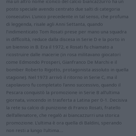
ma un altro nome iconico del calcio biancazzurro ha un
posto speciale avendo centrato due salti di categoria
consecutivi. L’unico precedente in tal senso, che profuma
di leggenda, risale agli Anni Settanta, quando
l’indimenticato Tom Rosati prese per mano una squadra
in difficoltà, reduce dalla discesa in Serie D e la porto in
un biennio in B. Era il 1972, e Rosati fu chiamato a
ricostruire dalle macerie (in rosa militavano giocatori
come Edmondo Prosperi, Gianfranco De Marchi e il
bomber Roberto Rigotto, protagonista assoluto in quella
stagione). Nel 1973 arrivò il ritorno in Serie C, ma il
capolavoro fu completato l’anno successivo, quando il
Pescara conquistò la promozione in Serie B all’ultima
giornata, vincendo in trasferta a Latina per 0-1. Decisiva
la rete su calcio di punizione di Franco Rosati, fratello
dell’allenatore, che regalò ai biancazzurri una storica
promozione. L'ultima è ora quella di Baldini, sperando
non resti a lungo l'ultima….