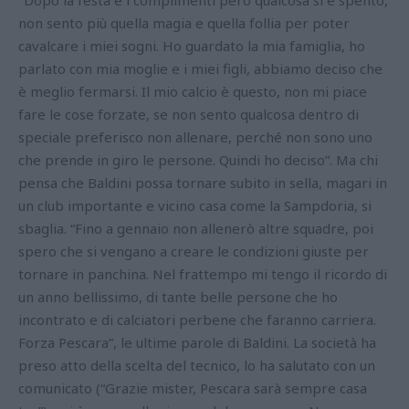
non sento più quella magia e quella follia per poter
cavalcare i miei sogni. Ho guardato la mia famiglia, ho
parlato con mia moglie e i miei figli, abbiamo deciso che
è meglio fermarsi. Il mio calcio è questo, non mi piace
fare le cose forzate, se non sento qualcosa dentro di
speciale preferisco non allenare, perché non sono uno
che prende in giro le persone. Quindi ho deciso”. Ma chi
pensa che Baldini possa tornare subito in sella, magari in
un club importante e vicino casa come la Sampdoria, si
sbaglia. “Fino a gennaio non allenerò altre squadre, poi
spero che si vengano a creare le condizioni giuste per
tornare in panchina. Nel frattempo mi tengo il ricordo di
un anno bellissimo, di tante belle persone che ho
incontrato e di calciatori perbene che faranno carriera.
Forza Pescara”, le ultime parole di Baldini. La società ha
preso atto della scelta del tecnico, lo ha salutato con un
comunicato (“Grazie mister, Pescara sarà sempre casa