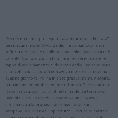
“Ho deciso di non proseguire l'avventura con il Pescara”.
Ieri mattina mister Silvio Baldini ha comunicato la sua
sofferta decisione e da allora la panchina biancazzurra è
vacante. Non proprio un fulmine a ciel sereno, date le
tappe di avvicinamento al doloroso addio, ma comunque
una scelta che la società non aveva messo in conto fino a
qualche giorno fa. Poi ha iniziato gradualmente a capire,
pur rimanendo pubblicamente ottimista. Due incontri a
Napoli saltati, poi il summit nella residenza toscana di
Baldini e altre 36 ore di attesa senza una risposta
affermativa alla proposta di rinnovo erano un
campanello di allarme. Soprattutto il vertice di martedì,
quando ci si aspettava una fumata biancazzurra. Nel