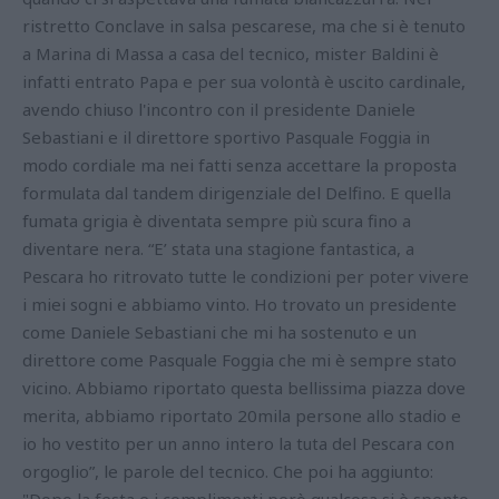
ristretto Conclave in salsa pescarese, ma che si è tenuto
a Marina di Massa a casa del tecnico, mister Baldini è
infatti entrato Papa e per sua volontà è uscito cardinale,
avendo chiuso l'incontro con il presidente Daniele
Sebastiani e il direttore sportivo Pasquale Foggia in
modo cordiale ma nei fatti senza accettare la proposta
formulata dal tandem dirigenziale del Delfino. E quella
fumata grigia è diventata sempre più scura fino a
diventare nera. “E’ stata una stagione fantastica, a
Pescara ho ritrovato tutte le condizioni per poter vivere
i miei sogni e abbiamo vinto. Ho trovato un presidente
come Daniele Sebastiani che mi ha sostenuto e un
direttore come Pasquale Foggia che mi è sempre stato
vicino. Abbiamo riportato questa bellissima piazza dove
merita, abbiamo riportato 20mila persone allo stadio e
io ho vestito per un anno intero la tuta del Pescara con
orgoglio”, le parole del tecnico. Che poi ha aggiunto:
"Dopo la festa e i complimenti però qualcosa si è spento,