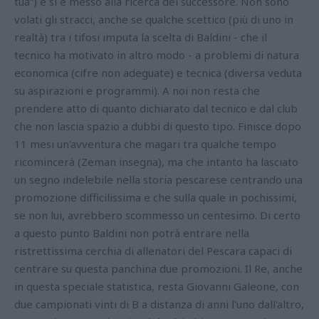
tua”) e si è messo alla ricerca del successore. Non sono
volati gli stracci, anche se qualche scettico (più di uno in
realtà) tra i tifosi imputa la scelta di Baldini - che il
tecnico ha motivato in altro modo - a problemi di natura
economica (cifre non adeguate) e tecnica (diversa veduta
su aspirazioni e programmi). A noi non resta che
prendere atto di quanto dichiarato dal tecnico e dal club
che non lascia spazio a dubbi di questo tipo. Finisce dopo
11 mesi un'avventura che magari tra qualche tempo
ricomincerà (Zeman insegna), ma che intanto ha lasciato
un segno indelebile nella storia pescarese centrando una
promozione difficilissima e che sulla quale in pochissimi,
se non lui, avrebbero scommesso un centesimo. Di certo
a questo punto Baldini non potrà entrare nella
ristrettissima cerchia di allenatori del Pescara capaci di
centrare su questa panchina due promozioni. Il Re, anche
in questa speciale statistica, resta Giovanni Galeone, con
due campionati vinti di B a distanza di anni l'uno dall'altro,