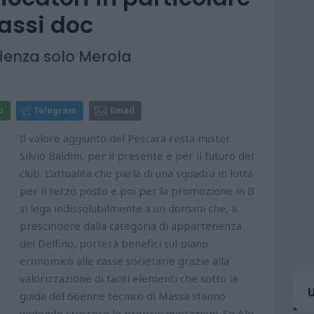
assi doc
enza solo Merola
p
Telegram
Email
Il valore aggiunto del Pescara resta mister
Silvio Baldini, per il presente e per il futuro del
club. L'attualità che parla di una squadra in lotta
per il terzo posto e poi per la promozione in B
si lega indissolubilmente a un domani che, a
prescindere dalla categoria di appartenenza
del Delfino, porterà benefici sul piano
economico alle casse societarie grazie alla
valorizzazione di tanti elementi che sotto la
guida del 66enne tecnico di Massa stanno
vedendo crescere le proprie quotazioni. Se Ale