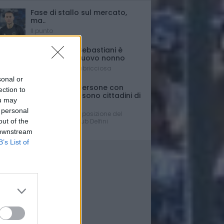
Fase di stallo sul mercato,
ma..
Il punto
Il presidente Sebastiani è
diventato di nuovo nonno
È nato Lorenzo Labricciosa
sonal or
Ferrante: "Le persone con
ection to
disabilità non sono cittadini di
ou may
Serie C....."
 personal
La dura presa di posizione del
out of the
Presidente del Club Delfini
Determinati
 downstream
B’s List of