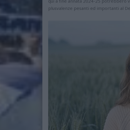
qui a fine annata 2024-25 potrebbero v
plusvalenze pesanti ed importanti al De