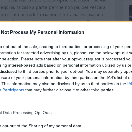
 categoria, fa caso a parte perchè non più del Pescara
(con il salto in cadetteria non è tuttavia esclusa una
su almeno 5 giocatori di proprietà gli effetti
ili sul rettangolo verde ma anche a livello di mercato.
 Not Process My Personal Information
desco specializzato in quotazioni di calciatori e
ederale nel processo plusvalenze a carico della
to opt-out of the sale, sharing to third parties, or processing of your per
nominale di più giocatori abbia avuto una netta
formation for targeted advertising by us, please use the below opt-out s
ratta di una quotazione teorica, non vincolante o
r selection. Please note that after your opt-out request is processed y
eing interest-based ads based on personal information utilized by us or
 determinare la cifra finale di una compravendita,
disclosed to third parties prior to your opt-out. You may separately opt-
n atto di una stima al rialzo di tutta la rosa.
losure of your personal information by third parties on the IAB’s list of
odotto del vivaio che garantirà una plusvalenza
. This information may also be disclosed by us to third parties on the
IA
i mesi dal debutto tra i professionisti su intuizione
Participants
that may further disclose it to other third parties.
ila euro, oggi - che vanta già 29 gare, 4 gol e 3
euro e per fine anno agonistico è lecito pensare ad
 contando età (21 anni), vincolo contrattuale in
l Data Processing Opt Outs
o caso emblematico è quello di Andrea Ferraris, al
nnoniere della squadra con più gol fatti (8) che
o opt-out of the Sharing of my personal data.