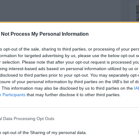
 Not Process My Personal Information
to opt-out of the sale, sharing to third parties, or processing of your per
formation for targeted advertising by us, please use the below opt-out s
r selection. Please note that after your opt-out request is processed y
eing interest-based ads based on personal information utilized by us or
disclosed to third parties prior to your opt-out. You may separately opt-
losure of your personal information by third parties on the IAB’s list of
. This information may also be disclosed by us to third parties on the
IA
Participants
that may further disclose it to other third parties.
 1,00 euro di prevendita.
ro 19,00 euro – ridotto 13,00 euro + 1,00 euro di
l Data Processing Opt Outs
,00 euro – ridotto 10,50 euro + 1,00 euro di
o opt-out of the Sharing of my personal data.
0 euro – ridotto 10,50 euro + 1,00 euro di