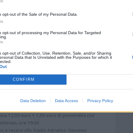
In
ERIORE
: Tariffa unica 9,00 euro + 1,00 euro di
o opt-out of the Sale of my Personal Data.
In
35,00 euro – 25,00 euro + 1,00 euro di prevendita
to opt-out of processing my Personal Data for Targeted
 25,00 euro – ridotto 18,00 euro + 1,00 euro di
ing.
In
 25,00 euro – ridotto 18,00 euro + 1,00 euro di
o opt-out of Collection, Use, Retention, Sale, and/or Sharing
ersonal Data that Is Unrelated with the Purposes for which it
lected.
ro 60,00 euro – ridotto 42,00 euro + 1,00 euro di
Out
 ridotto 42,00 euro + 1,00 euro di prevendita.
CONFIRM
. Ab.)
Data Deletion
Data Access
Privacy Policy
unica 12,00 euro + 1,00 euro di prevendita con
Febbraio, ore 19:00
osi a recarsi allo Stadio Adriatico ‘Giovanni