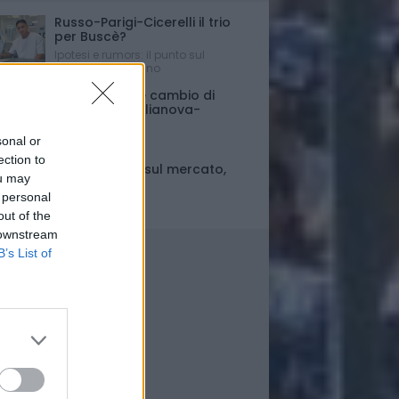
Russo-Parigi-Cicerelli il trio
per Buscè?
Ipotesi e rumors: il punto sul
mercato del Delfino
Porte chiuse e cambio di
orario per Giulianova-
Pescara
sonal or
Ultim'ora
ection to
Fase di stallo sul mercato,
ou may
ma..
 personal
Il punto
out of the
 downstream
B’s List of