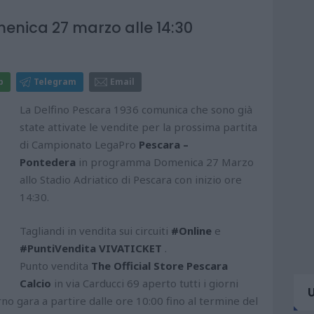
nica 27 marzo alle 14:30
p
Telegram
Email
La Delfino Pescara 1936 comunica che sono già
state attivate le vendite per la prossima partita
di Campionato LegaPro
Pescara –
Pontedera
in programma Domenica 27 Marzo
allo Stadio Adriatico di Pescara con inizio ore
14:30.
Tagliandi in vendita sui circuiti
#Online
e
#PuntiVendita
VIVATICKET
.
Punto vendita
The Official Store Pescara
Calcio
in via Carducci 69 aperto tutti i giorni
orno gara a partire dalle ore 10:00 fino al termine del