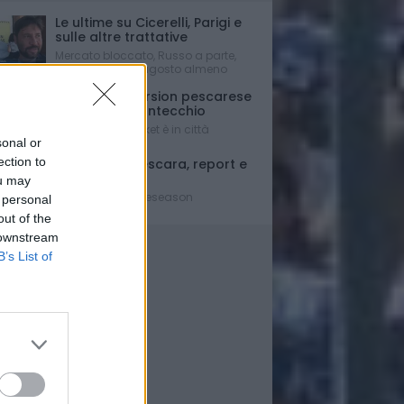
Le ultime su Cicerelli, Parigi e
sulle altre trattative
Mercato bloccato, Russo a parte,
fino a dopo Ferragosto almeno
Una full immersion pescarese
per Simone Fontecchio
La stella del basket è in città
sonal or
ection to
Giulianova-Pescara, report e
tabellino
ou may
Penultimo test preseason
 personal
out of the
 downstream
B’s List of