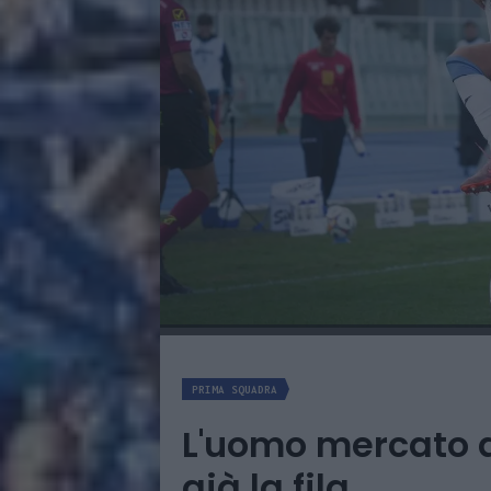
PRIMA SQUADRA
L'uomo mercato d
già la fila....