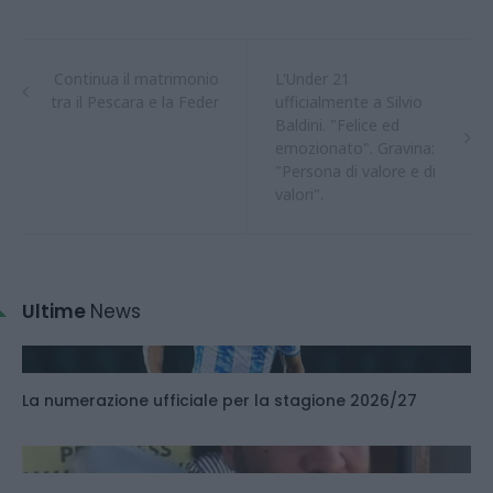
Continua il matrimonio
L'Under 21
tra il Pescara e la Feder
ufficialmente a Silvio
Baldini. "Felice ed
emozionato". Gravina:
"Persona di valore e di
valori".
Ultime
News
La numerazione ufficiale per la stagione 2026/27