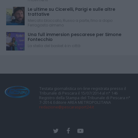
Le ultime su Cicerelli, Parigi e sulle altre
trattative
Mercato bloccato, Russo a parte, fino a dopo
Ferragosto almeno
Una full immersion pescarese per Simone
Fontecchio
La stella del basket è in città
Testata giornalistica on-line registrata presso il
Tribunale di Pescara il 15/07/2014 al n° 146
Registro della Stampa del Tribunale di Pescara n°
7-2014. Editore AREA METROPOLITANA
redazione@pescarasport24.it