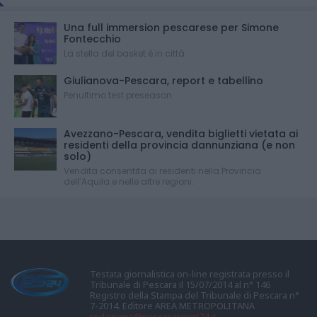
Una full immersion pescarese per Simone
Fontecchio
La stella del basket è in città
Giulianova-Pescara, report e tabellino
Penultimo test preseason
Avezzano-Pescara, vendita biglietti vietata ai
residenti della provincia dannunziana (e non
solo)
Vendita consentita ai residenti nella Provincia
dell’Aquila e nelle altre regioni.
Testata giornalistica on-line registrata presso il
Tribunale di Pescara il 15/07/2014 al n° 146
Registro della Stampa del Tribunale di Pescara n°
7-2014. Editore AREA METROPOLITANA
redazione@pescarasport24.it