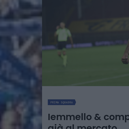
PRIMA SQUADRA
Iemmello & comp
già al mercato