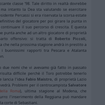
ccante classe ‘98. Tale
diritto in realtà dovrebbe
 ma intanto la Dea sta valutando se esercitare
esidente Percassi si era riservata la scorsa estate
efinitivo del giocatore per poi girare la punta in
 continuare il suo percorso di crescita. E questa
he punta anche ad un altro giocatore di proprietà
rto offensivo: si tratta di
Roberto Piccoli,
a che nella prossima stagione andrà in prestito a
 i buonissimi rapporti tra Pescara e Atalanta
on.
ato due nomi che vi avevamo già fatto in passato
isulta difficile perchè il Toro potrebbe tenerlo
lancia l'idea
Fabio Maistro,
di proprietà Lazio
i vedrà. Problemi per
il centrocampista
Salvatore
della Roma
), ultima stagione al Modena, che
urro: l'inserimento della Reggiana può mandare
la corte di Sebastiani.