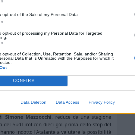
In
o opt-out of the Sale of my Personal Data.
In
to opt-out of processing my Personal Data for Targeted
ing.
In
o opt-out of Collection, Use, Retention, Sale, and/or Sharing
cato e l'
obiettivo prioritario è una punta ed il
ersonal Data that Is Unrelated with the Purposes for which it
lected.
ro Iemmello
del Benevento ma ora a Perugia.
Gli
Out
 presidente dei sanniti Oreste Vigorito
sono una
che per quanto concerne l’aspetto economico ed il
CONFIRM
ente Lippi, al momento temporeggia perchè ha
a archiviata e via libera per il Pescara? I segnali
re c'è mezza B a partire dal Lecce.
Le alternative
Data Deletion
Data Access
Privacy Policy
nitana e
Matteo Ardegmagni
del Frosinone.
Si
 di
Simone Mazzocchi
, reduce da una stagione
a del SudTirol con dieci gol prima dello stop del
anno indotto l’Atalanta a valutare la possibilità