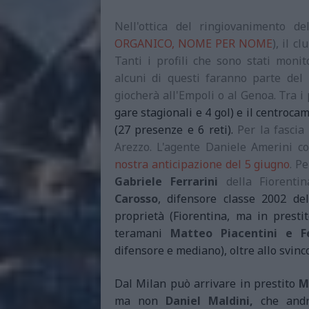
Nell'ottica del ringiovanimento de
ORGANICO, NOME PER NOME
), il 
Tanti i profili che sono stati moni
alcuni di questi faranno parte del
giocherà all'Empoli o al Genoa. Tra i
gare stagionali e 4 gol) e il centroca
(27 presenze e 6 reti).
Per la fascia 
Arezzo. L'agente Daniele Amerini c
nostra anticipazione del 5 giugno
. P
Gabriele Ferrarini
della Fiorenti
Carosso
, difensore classe 2002 del
proprietà (Fiorentina, ma in presti
teramani
Matteo Piacentini e F
difensore e mediano), oltre allo svinc
Dal Milan può arrivare in prestito
Ma
ma non
Daniel Maldini,
che and