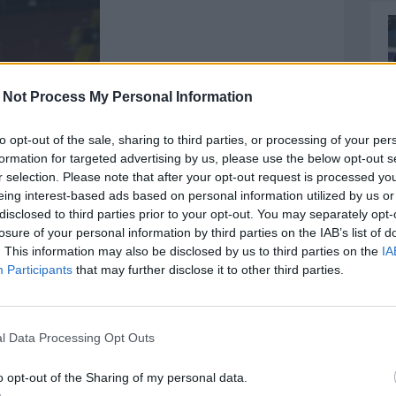
 Not Process My Personal Information
to opt-out of the sale, sharing to third parties, or processing of your per
formation for targeted advertising by us, please use the below opt-out s
r selection. Please note that after your opt-out request is processed y
eing interest-based ads based on personal information utilized by us or
disclosed to third parties prior to your opt-out. You may separately opt-
losure of your personal information by third parties on the IAB’s list of
mercato. Conquistata la salvezza, il primo nodo da
. This information may also be disclosed by us to third parties on the
IA
n Sottil e Caserta che sembrano i protagonisti del
Participants
that may further disclose it to other third parties.
vinto da colui che sembrava solo un semplice
ttil, 25% Caserta e altri insieme
).
l Data Processing Opt Outs
o opt-out of the Sharing of my personal data.