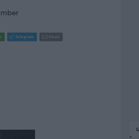
bomber
p
Telegram
Email