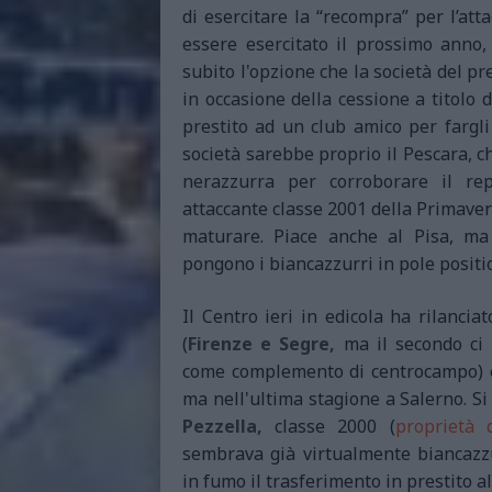
di esercitare la “recompra” per l’atta
essere esercitato il prossimo anno,
subito l'opzione che la società del pr
in occasione della cessione a titolo d
prestito ad un club amico per fargli
società sarebbe proprio il Pescara, c
nerazzurra per corroborare il repa
attaccante classe 2001 della Primaver
maturare. Piace anche al Pisa, ma
pongono i biancazzurri in pole positi
Il Centro ieri in edicola ha rilanci
(
Firenze e Segre,
ma il secondo ci r
come complemento di centrocampo) e 
ma nell'ultima stagione a Salerno. S
Pezzella,
classe 2000 (
proprietà 
sembrava già virtualmente biancazz
in fumo il trasferimento in prestito al