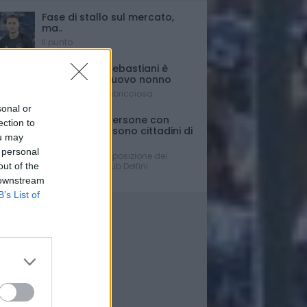
Fase di stallo sul mercato,
ma..
Il punto
Il presidente Sebastiani è
diventato di nuovo nonno
È nato Lorenzo Labricciosa
sonal or
Ferrante: "Le persone con
ection to
disabilità non sono cittadini di
ou may
Serie C....."
 personal
La dura presa di posizione del
out of the
Presidente del Club Delfini
Determinati
 downstream
B’s List of