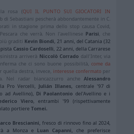
lla rosa (
QUI IL PUNTO SUI GIOCATORI IN
club di Sebastiani pescherà abbondantemente in C.
torati in stagione prima dello stop causa Covid,
 Pescara che verrà. Non l'avellinese
Parisi
, che
 più graditi
Kevin Biondi
, 21 anni, del Catania (32
mpista
Cassio Cardoselli
, 22 anni, della Carrarese
sinistra arriverà
Niccolò Corrado
dall'Inter, via
onferma che ci sono buone possibilità,
come da
er quella destra, invece,
interesse confermato
per
na. Nel radar biancazzurro anche
Alessandro
la Pro Vercelli,
Julián Illanes,
centrale '97 di
to ad Avellino),
Di Paolantonio
del'Avellino e i
ederico Viero
, entrambi '99 (rispettivamente
olato portiere
Tomei.
rco Brescianini,
fresco di rinnovo fino al 2024,
rà a Monza e
Luan Capanni,
che preferisce