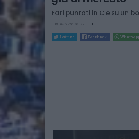
Fari puntati in C e su un 
18.08.2020 00:35
1
Twitter
Facebook
Whatsap