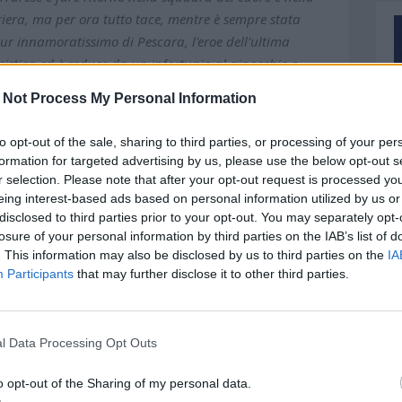
arriera, ma per ora tutto tace, mentre è sempre stata
Pur innamoratissimo di Pescara, l'eroe dell'ultima
istica ed è reduce da un infortunio al ginocchio e
e un doppio salto mortale all'indietro dalla A alla Lega
 Not Process My Personal Information
ertamente. Il nome nuovo in casa Pescara è quello del
o, difensore di lungo corso nella massima serie),
to opt-out of the sale, sharing to third parties, or processing of your per
senza anche in serie A. Il giocatore, vincolato fino al
formation for targeted advertising by us, please use the below opt-out s
però, ed è per questo che ha messo in cima alla lista la
r selection. Please note that after your opt-out request is processed y
o del mercato, già oggi potrebbe essere definita quella
eing interest-based ads based on personal information utilized by us or
disclosed to third parties prior to your opt-out. You may separately opt-
o doloroso ma necessario. Non era pensabile tenere in
losure of your personal information by third parties on the IAB’s list of
ist al suo primo anno in B, ma forse in pochi
. This information may also be disclosed by us to third parties on the
IA
23 retrocedeva in Eccellenza con la Vastese, potesse
Participants
that may further disclose it to other third parties.
 partirà la caccia al sostituto, che sarà quasi
Piace a società e staff tecnico, non ha costi
un'altra punta: appare il profilo ideale per il Delfino
l Data Processing Opt Outs
tonio Buscè, che ha avuto il giocatore alle sue
 quanto riferisce Tmw il club di Guarascio per la C
o opt-out of the Sharing of my personal data.