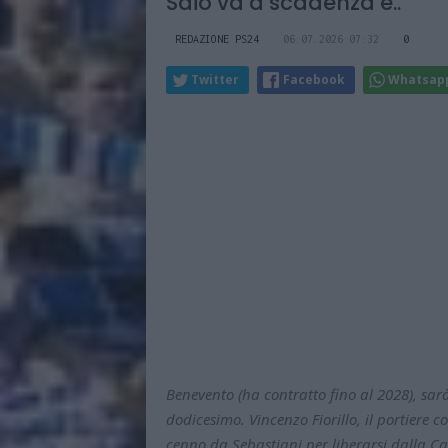
Saio va a scadenza e..
REDAZIONE PS24
06.07.2026 07:32
0
Twitter
Facebook
Whatsap
Benevento (ha contratto fino al 2028), sa
dodicesimo. Vincenzo Fiorillo, il portiere c
cenno da Sebastiani per liberarsi dalla Ca