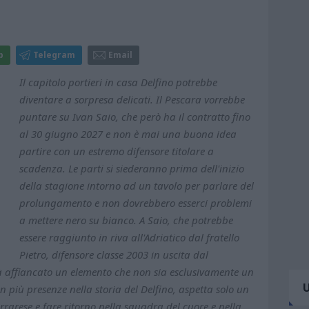
p
Telegram
Email
Il capitolo portieri in casa Delfino potrebbe
diventare a sorpresa delicati. Il Pescara vorrebbe
puntare su Ivan Saio, che però ha il contratto fino
al 30 giugno 2027 e non è mai una buona idea
partire con un estremo difensore titolare a
scadenza. Le parti si siederanno prima dell'inizio
della stagione intorno ad un tavolo per parlare del
prolungamento e non dovrebbero esserci problemi
a mettere nero su bianco. A Saio, che potrebbe
essere raggiunto in riva all'Adriatico dal fratello
Pietro, difensore classe 2003 in uscita dal
rà affiancato un elemento che non sia esclusivamente un
on più presenze nella storia del Delfino, aspetta solo un
rrarese e fare ritorno nella squadra del cuore e nella