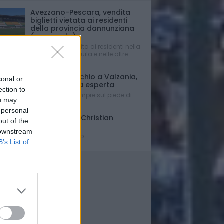
Avezzano-Pescara, vendita
biglietti vietata ai residenti
della provincia dannunziana
(e non solo)
Vendita consentita ai residenti nella
Provincia dell’Aquila e nelle altre
regioni.
Mercato - Occhio a Valzania,
sonal or
si cerca punta esperta
ection to
Con Di Nardo sempre sul piede di
ou may
partenza...
 personal
Triennale per Christian
out of the
D'Errico
 downstream
Contratto firmato
B’s List of