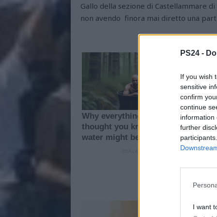
Gallo della sezione di Castellammare di
non avendo finora mai diretto una part
PS24 -
Do
If you wish 
sensitive in
confirm you
continue se
information 
further disc
participants
Downstream 
Persona
I want t