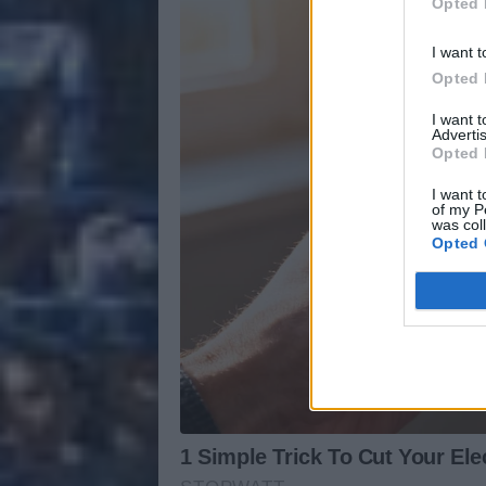
Opted 
I want t
Opted 
I want 
Advertis
Opted 
I want t
of my P
was col
Opted 