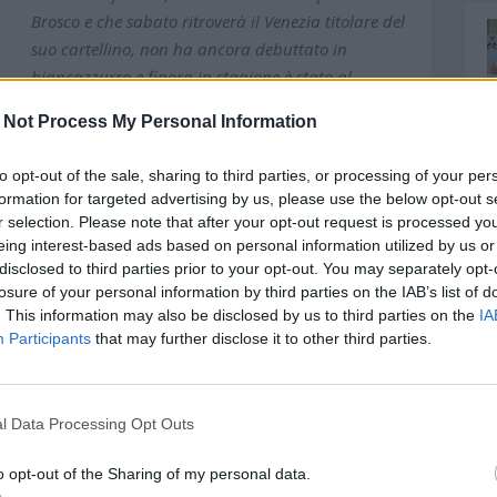
Brosco e che sabato ritroverà il Venezia titolare del
suo cartellino, non ha ancora debuttato in
biancazzurro e finora in stagione è stato al
massimo in panchina anche nella precedente
 Not Process My Personal Information
avventura con la Sampdoria, ma il suo momento
sta per arrivare. “Mi sento ormai pronto, sarà il
to opt-out of the sale, sharing to third parties, or processing of your per
mister a decidere il momento giusto”, ha detto
formation for targeted advertising by us, please use the below opt-out s
Altare. “Io sono a totale disposizione, finora sto
r selection. Please note that after your opt-out request is processed y
cercando di dare una mano negli allenamenti e
eing interest-based ads based on personal information utilized by us or
disclosed to third parties prior to your opt-out. You may separately opt-
 l'ho capito sin dai primi giorni. In carriera ho
losure of your personal information by third parties on the IAB’s list of
tro, ovunque il mister ritenga possa essere utile farò il
. This information may also be disclosed by us to third parties on the
IA
e è viva, che ha entusiasmo e che può lottare con tutte
Participants
that may further disclose it to other third parties.
ssima ed un segnale anche anche alle avversarie
à e spirito di sacrificio per dare una gioia anche ai
dodicesimo uomo in campo. A Venezia sarò un ex, lì sono
l Data Processing Opt Outs
momento della partita. Dobbiamo lavorare su ogni
ubito in campo ma anche coloro che subentrano dalla
o opt-out of the Sharing of my personal data.