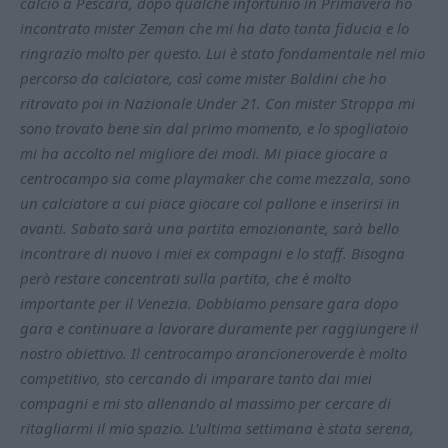
calcio a Pescara, dopo qualche infortunio in Primavera ho
incontrato mister Zeman che mi ha dato tanta fiducia e lo
ringrazio molto per questo. Lui è stato fondamentale nel mio
percorso da calciatore, così come mister Baldini che ho
ritrovato poi in Nazionale Under 21. Con mister Stroppa mi
sono trovato bene sin dal primo momento, e lo spogliatoio
mi ha accolto nel migliore dei modi. Mi piace giocare a
centrocampo sia come playmaker che come mezzala, sono
un calciatore a cui piace giocare col pallone e inserirsi in
avanti. Sabato sarà una partita emozionante, sarà bello
incontrare di nuovo i miei ex compagni e lo staff. Bisogna
però restare concentrati sulla partita, che è molto
importante per il Venezia. Dobbiamo pensare gara dopo
gara e continuare a lavorare duramente per raggiungere il
nostro obiettivo. Il centrocampo arancioneroverde è molto
competitivo, sto cercando di imparare tanto dai miei
compagni e mi sto allenando al massimo per cercare di
ritagliarmi il mio spazio. L’ultima settimana è stata serena,