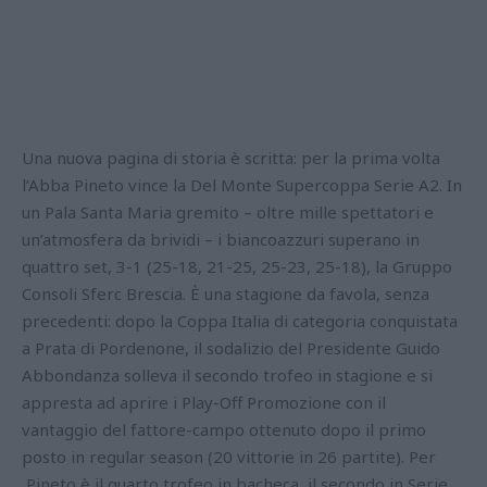
Una nuova pagina di storia è scritta: per la prima volta
l’Abba Pineto vince la Del Monte Supercoppa Serie A2. In
un Pala Santa Maria gremito – oltre mille spettatori e
un’atmosfera da brividi – i biancoazzuri superano in
quattro set, 3-1 (25-18, 21-25, 25-23, 25-18), la Gruppo
Consoli Sferc Brescia. È una stagione da favola, senza
precedenti: dopo la Coppa Italia di categoria conquistata
a Prata di Pordenone, il sodalizio del Presidente Guido
Abbondanza solleva il secondo trofeo in stagione e si
appresta ad aprire i Play-Off Promozione con il
vantaggio del fattore-campo ottenuto dopo il primo
posto in regular season (20 vittorie in 26 partite). Per
Pineto è il quarto trofeo in bacheca, il secondo in Serie