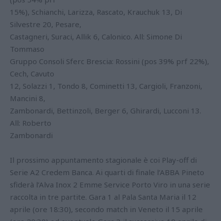
15%), Schianchi, Larizza, Rascato, Krauchuk 13, Di
Silvestre 20, Pesare,
Castagneri, Suraci, Allik 6, Calonico. All: Simone Di
Tommaso
Gruppo Consoli Sferc Brescia: Rossini (pos 39% prf 22%),
Cech, Cavuto
12, Solazzi 1, Tondo 8, Cominetti 13, Cargioli, Franzoni,
Mancini 8,
Zambonardi, Bettinzoli, Berger 6, Ghirardi, Lucconi 13.
All: Roberto
Zambonardi
Il prossimo appuntamento stagionale è coi Play-off di
Serie A2 Credem Banca. Ai quarti di finale l’ABBA Pineto
sfiderà l’Alva Inox 2 Emme Service Porto Viro in una serie
raccolta in tre partite. Gara 1 al Pala Santa Maria il 12
aprile (ore 18:30), secondo match in Veneto il 15 aprile