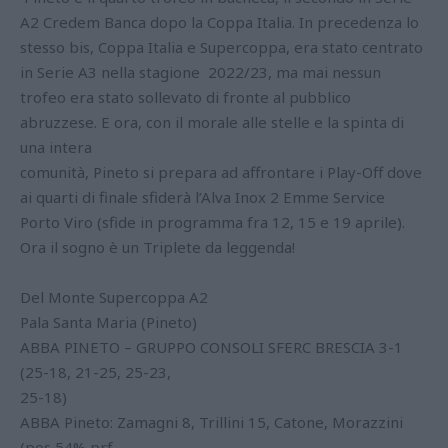
A2 Credem Banca dopo la Coppa Italia. In precedenza lo
stesso bis, Coppa Italia e Supercoppa, era stato centrato
in Serie A3 nella stagione 2022/23, ma mai nessun
trofeo era stato sollevato di fronte al pubblico
abruzzese. E ora, con il morale alle stelle e la spinta di
una intera
comunità, Pineto si prepara ad affrontare i Play-Off dove
ai quarti di finale sfiderà l’Alva Inox 2 Emme Service
Porto Viro (sfide in programma fra 12, 15 e 19 aprile).
Ora il sogno è un Triplete da leggenda!
Del Monte Supercoppa A2
Pala Santa Maria (Pineto)
ABBA PINETO – GRUPPO CONSOLI SFERC BRESCIA 3-1
(25-18, 21-25, 25-23,
25-18)
ABBA Pineto: Zamagni 8, Trillini 15, Catone, Morazzini
(pos 54% prf