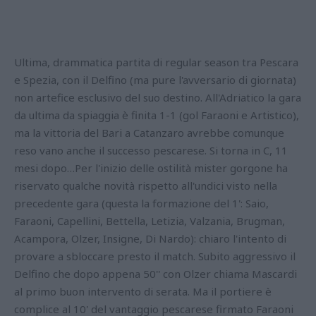
Ultima, drammatica partita di regular season tra Pescara
e Spezia, con il Delfino (ma pure l'avversario di giornata)
non artefice esclusivo del suo destino. All'Adriatico la gara
da ultima da spiaggia è finita 1-1 (gol Faraoni e Artistico),
ma la vittoria del Bari a Catanzaro avrebbe comunque
reso vano anche il successo pescarese. Si torna in C, 11
mesi dopo…Per l'inizio delle ostilità mister gorgone ha
riservato qualche novità rispetto all'undici visto nella
precedente gara (questa la formazione del 1': Saio,
Faraoni, Capellini, Bettella, Letizia, Valzania, Brugman,
Acampora, Olzer, Insigne, Di Nardo): chiaro l'intento di
provare a sbloccare presto il match. Subito aggressivo il
Delfino che dopo appena 50'' con Olzer chiama Mascardi
al primo buon intervento di serata. Ma il portiere è
complice al 10' del vantaggio pescarese firmato Faraoni