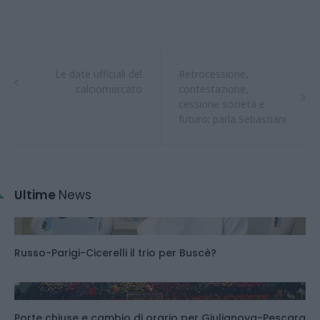
Le date ufficiali del
Retrocessione,
calciomercato
contestazione,
cessione società e
futuro: parla Sebastiani
Ultime
News
Russo-Parigi-Cicerelli il trio per Buscè?
Porte chiuse e cambio di orario per Giulianova-Pescara