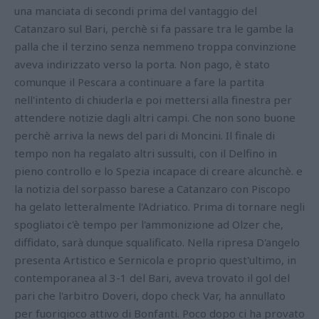
una manciata di secondi prima del vantaggio del
Catanzaro sul Bari, perchè si fa passare tra le gambe la
palla che il terzino senza nemmeno troppa convinzione
aveva indirizzato verso la porta. Non pago, è stato
comunque il Pescara a continuare a fare la partita
nell'intento di chiuderla e poi mettersi alla finestra per
attendere notizie dagli altri campi. Che non sono buone
perchè arriva la news del pari di Moncini. Il finale di
tempo non ha regalato altri sussulti, con il Delfino in
pieno controllo e lo Spezia incapace di creare alcunchè. e
la notizia del sorpasso barese a Catanzaro con Piscopo
ha gelato letteralmente l'Adriatico. Prima di tornare negli
spogliatoi c'è tempo per l'ammonizione ad Olzer che,
diffidato, sarà dunque squalificato. Nella ripresa D'angelo
presenta Artistico e Sernicola e proprio quest'ultimo, in
contemporanea al 3-1 del Bari, aveva trovato il gol del
pari che l'arbitro Doveri, dopo check Var, ha annullato
per fuorigioco attivo di Bonfanti. Poco dopo ci ha provato