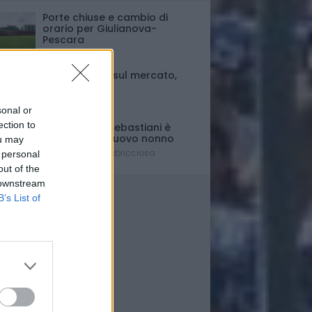
Porte chiuse e cambio di
orario per Giulianova-
Pescara
Ultim'ora
Fase di stallo sul mercato,
ma..
Il punto
sonal or
ection to
Il presidente Sebastiani è
diventato di nuovo nonno
ou may
È nato Lorenzo Labricciosa
 personal
out of the
 downstream
B’s List of