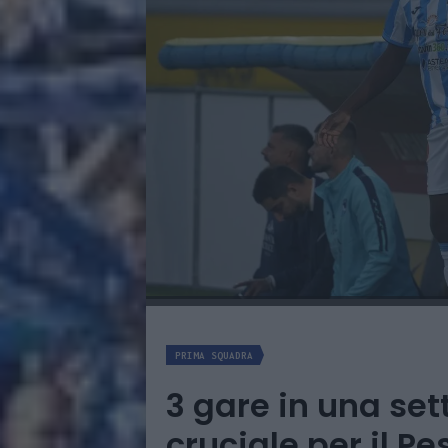
PRIMA SQUADRA
3 gare in una se
cruciale per il P