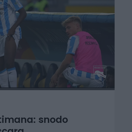
ttimana: snodo
escara