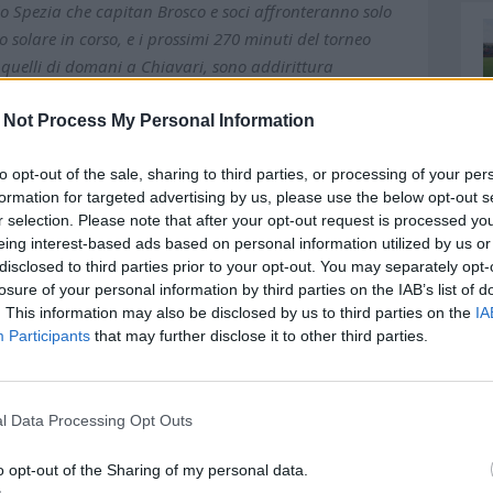
o Spezia che capitan Brosco e soci affronteranno solo
 solare in corso, e i prossimi 270 minuti del torneo
 quelli di domani a Chiavari, sono addirittura
 matricole che condividono lo stesso obiettivo, la
 tre punti. Dunque, i liguri, imbattuti in casa, puntano
 Not Process My Personal Information
oria mentre gli ospiti, sempre battuti lontano
to opt-out of the sale, sharing to third parties, or processing of your per
 e prodursi in un aggancio che rappresenterebbe anche
formation for targeted advertising by us, please use the below opt-out s
er una truppa in emergenza. Al Comunale Enrico
r selection. Please note that after your opt-out request is processed y
 interessante nel cammino di un Delfino che poi
eing interest-based ads based on personal information utilized by us or
à un'altra neopromossa, l'Avellino dei tanti ex, a
disclosed to third parties prior to your opt-out. You may separately opt-
 ha il doppio dei punti dei biancazzurri e che attende
losure of your personal information by third parties on the IAB’s list of
i diretti che la nona giornata di B propone. Oltre ad
. This information may also be disclosed by us to third parties on the
IA
Participants
that may further disclose it to other third parties.
, c'è anche Bari-Mantova ed è chiaro che i punti
o doppio e riflessi importanti nella graduatoria. Il
 risultato lontano da casa (sarebbe la prima volta in
l Data Processing Opt Outs
 Italia è andato finora sempre ko) e farlo contro
o consentirebbe anche di pensare alle prossime due
o opt-out of the Sharing of my personal data.
avallo del cambio di mese, con meno pressioni. La terza