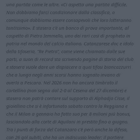
una partita come le altre. «Ci aspetta una partita difficile.
Non dobbiamo farci condizionare dalla classifica, o
comunque dobbiamo essere consapevoli che loro lotteranno
tantissimo». E stasera c'è un banco di prova importante, al
cospetto di Pietro Iemmello, uno dei rari casi di propheta in
patria nel mondo del calcio italiano. Catanzarese doc e idolo
della tifoseria, “Re Pietro”, come viene chiamato dalle sue
parti, a suon di record sta scrivendo pagine di storia del club
e stasera vuole dare un dispiacere a quei tifosi biancazzurri
che a lungo negli anni scorsi hanno sognato invano di
averlo a Pescara. Nel 2026 non ha ancora timbrato il
cartellino (non segna dal 2-0 al Cesena del 27 dicembre) e
stasera non potrà contare sul supporto di Alphadjo Cisse, il
gioiellino che si è infortunato sabato contro la Reggiana e
che il Milan a gennaio ha fatto suo per 8 milioni più bonus,
lasciandolo alla corte di Aquilani in prestito fino a giugno.
Tra i punti di forza del Catanzaro c'è però anche la difesa,
con 26 gol subiti, che ha un indiscusso leader: il portiere