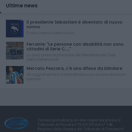
Ultime news
Il presidente Sebastiani è diventato di nuovo
nonno
È nato Lorenzo Labricciosa
Ferrante: "Le persone con disabilità non sono
cittadini di Serie C....."
La dura presa di posizione del Presidente del Club
Delfini Determinati
Mercato Pescara, c'è una difesa da blindare
Gli aggiornamenti sulle trattative e su alcune situazioni
spinose
Testata giornalistica on-line registrata presso il
Tribunale di Pescara il 15/07/2014 al n° 146
Registro della Stampa del Tribunale di Pescara n°