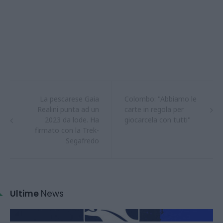
La pescarese Gaia
Colombo: "Abbiamo le
Realini punta ad un
carte in regola per
2023 da lode. Ha
giocarcela con tutti"
firmato con la Trek-
Segafredo
Ultime
News