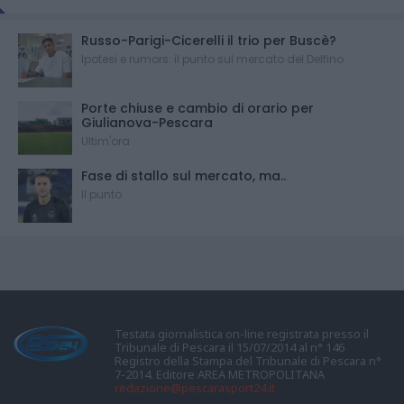
Russo-Parigi-Cicerelli il trio per Buscè?
Ipotesi e rumors: il punto sul mercato del Delfino
Porte chiuse e cambio di orario per
Giulianova-Pescara
Ultim'ora
Fase di stallo sul mercato, ma..
Il punto
Testata giornalistica on-line registrata presso il
Tribunale di Pescara il 15/07/2014 al n° 146
Registro della Stampa del Tribunale di Pescara n°
7-2014. Editore AREA METROPOLITANA
redazione@pescarasport24.it