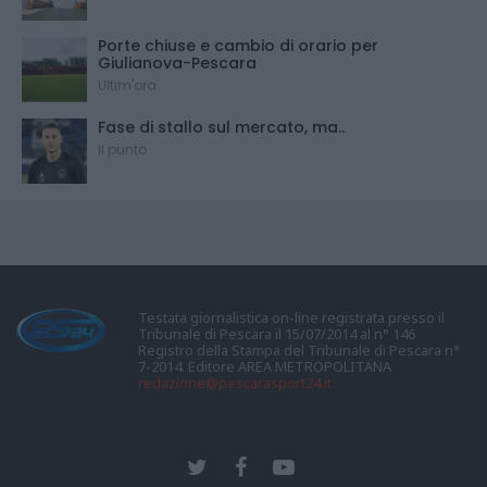
Porte chiuse e cambio di orario per
Giulianova-Pescara
Ultim'ora
Fase di stallo sul mercato, ma..
Il punto
Testata giornalistica on-line registrata presso il
Tribunale di Pescara il 15/07/2014 al n° 146
Registro della Stampa del Tribunale di Pescara n°
7-2014. Editore AREA METROPOLITANA
redazione@pescarasport24.it