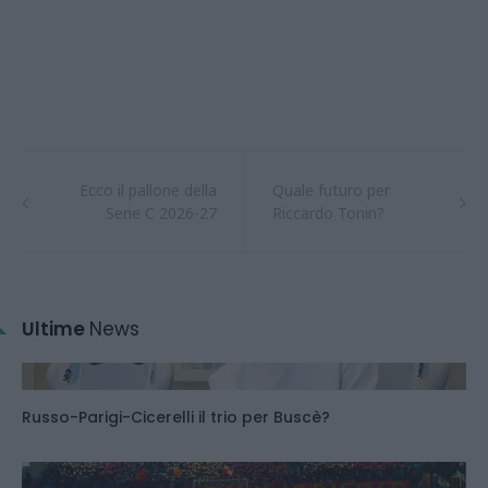
Ecco il pallone della
Quale futuro per
Serie C 2026-27
Riccardo Tonin?
Ultime
News
Russo-Parigi-Cicerelli il trio per Buscè?