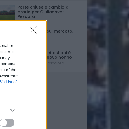
Porte chiuse e cambio di
orario per Giulianova-
Pescara
Ultim'ora
Fase di stallo sul mercato,
ma..
Il punto
sonal or
ection to
Il presidente Sebastiani è
diventato di nuovo nonno
ou may
È nato Lorenzo Labricciosa
 personal
out of the
 downstream
B’s List of