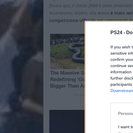
finisce qui, il classe 2009 è stato chiam
Ricordiamo, inoltre, che Arena
è stato ne
competizione ufficiale nei campionati e
PS24 -
Do
If you wish 
sensitive in
confirm you
continue se
information 
further disc
participants
Downstream 
Persona
I want t