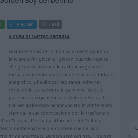
Golden Boy del Delfino
p
Telegram
Email
A CURA DI MATTEO SBORGIA
Giampiero Gasperini non ha di certo paura di
lanciare e far giocare i giovani quando reputa
che gli stessi abbiano le carte in regola per
farlo, ovviamente a prescindere da ogni fattore
anagrafico. L'ha dimostrato tante volte nel
corso della sua carriera in panchina. Adesso
pare arrivato già il turno di Antonio Arena. Il
trainer giallorosso ha annunciato in conferenza
stampa la sua convocazione per la trasferta di
) in Toscana. L'ex baby attaccante del Delfino
iosità dell'allenatore piemontese che nei suoi
nto mi ha incuriosito. Domani sarà con noi…” Ma non