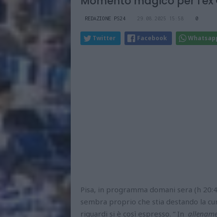
Momento magico per l'ex 
REDAZIONE PS24
29.08.2025 15:58
0
Twitter
Facebook
Whatsap
Pisa, in programma domani sera (h 20:45
sembra proprio che stia destando la cur
riguardi si è così espresso. “ In
allename