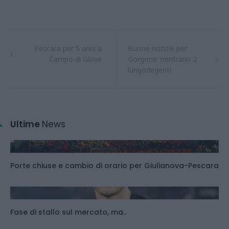
Pescara per 5 anni a
Buone notizie per
Campo di Giove
Gorgone: rientrano 2
lungodegenti
Ultime
News
Porte chiuse e cambio di orario per Giulianova-Pescara
Fase di stallo sul mercato, ma..