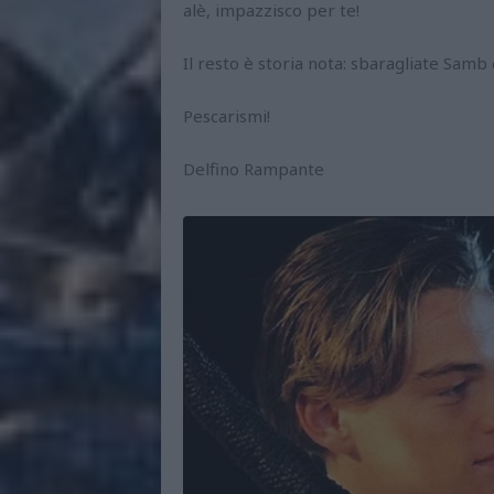
alè, impazzisco per te!
Il resto è storia nota: sbaragliate Samb 
Pescarismi!
Delfino Rampante