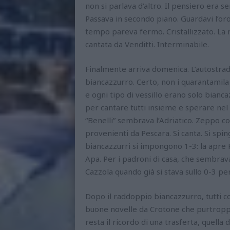
non si parlava d’altro. Il pensiero era s
Passava in secondo piano. Guardavi l’oro
tempo pareva fermo. Cristallizzato. La 
cantata da Venditti. Interminabile.
Finalmente arriva domenica. L’autostra
biancazzurro. Certo, non i quarantamila
e ogni tipo di vessillo erano solo biancaz
per cantare tutti insieme e sperare nel m
“Benelli” sembrava l’Adriatico. Zeppo co
provenienti da Pescara. Si canta. Si sping
biancazzurri si impongono 1-3: la apre Pal
Apa. Per i padroni di casa, che sembrava
Cazzola quando già si stava sullo 0-3 per
Dopo il raddoppio biancazzurro, tutti co
buone novelle da Crotone che purtroppo 
resta il ricordo di una trasferta, quell