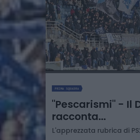
PRIMA SQUADRA
"Pescarismi" - Il
racconta...
L'apprezzata rubrica di P