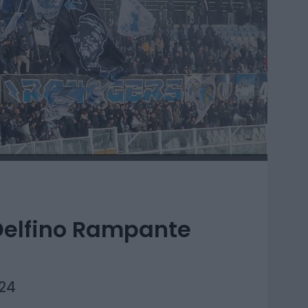
 Delfino Rampante
S24