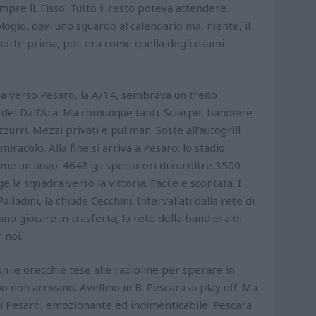
empre lì. Fisso. Tutto il resto poteva attendere.
logio, davi uno sguardo al calendario ma, niente, il
notte prima, poi, era come quella degli esami
da verso Pesaro, la A/14, sembrava un treno
 del Dall’Ara. Ma comunque tanti. Sciarpe, bandiere
zurri. Mezzi privati e pullman. Soste all’autogrill
iracolo. Alla fine si arriva a Pesaro: lo stadio
me un uovo. 4648 gli spettatori di cui oltre 3500
e la squadra verso la vittoria. Facile e scontata. I
ladini, la chiude Cecchini. Intervallati dalla rete di
no giocare in trasferta, la rete della bandiera di
 noi.
n le orecchie tese alle radioline per sperare in
non arrivano. Avellino in B. Pescara ai play off. Ma
a di Pesaro, emozionante ed indimenticabile: Pescara