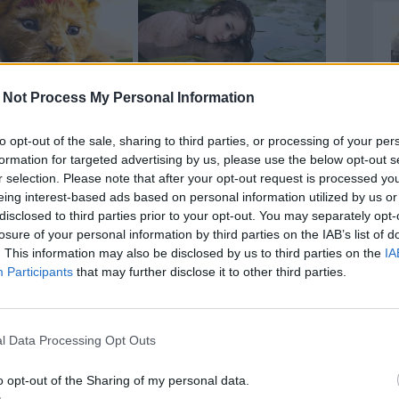
 Not Process My Personal Information
to opt-out of the sale, sharing to third parties, or processing of your per
formation for targeted advertising by us, please use the below opt-out s
r selection. Please note that after your opt-out request is processed y
eing interest-based ads based on personal information utilized by us or
erza serie si chiama ancora Serie C. I gironi erano
disclosed to third parties prior to your opt-out. You may separately opt-
losure of your personal information by third parties on the IAB’s list of
 Stivale a metà. E non esistevano ancora tutte
. This information may also be disclosed by us to third parties on the
IA
i giocavano la domenica pomeriggio con qualche
Participants
that may further disclose it to other third parties.
gli altri campi, ti dovevi affidare per forza di cose
l Data Processing Opt Outs
no di attendere, all’Adriatico, la fine del primo
arziali dei primi quarantacinque minuti dagli altri
o opt-out of the Sharing of my personal data.