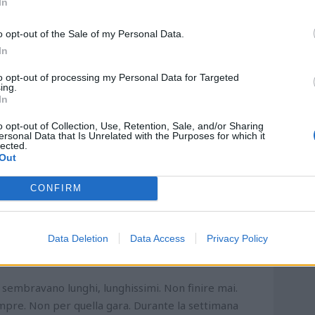
In
 braccetto con l’Avellino per la conquista della
o opt-out of the Sale of my Personal Data.
ne dei derby abruzzesi. Tanti. La stagione di play
In
nte, più meritocratici. Seconda contro quinta, terza
to opt-out of processing my Personal Data for Targeted
 finalissima. E basta.
ing.
In
ventato cult. Cantato e ricantato. Sempre. Per
o opt-out of Collection, Use, Retention, Sale, and/or Sharing
 più o meno, così: “Pescara alè, impazzisco per te.
ersonal Data that Is Unrelated with the Purposes for which it
lected.
l cuor”.
Out
ima giornata di campionato. Testa a testa tra
CONFIRM
trasferta a Crotone. Gli adriatici sono di scena a
 sperare. Il miracolo non succede perché i Lupi,
gorici allo “Scida” e ottengono la promozione diretta
Data Deletion
Data Access
Privacy Policy
stretto a giocarsi la Cadetteria ai play off.
sembravano lunghi, lunghissimi. Non finire mai.
sempre. Non per quella gara. Durante la settimana