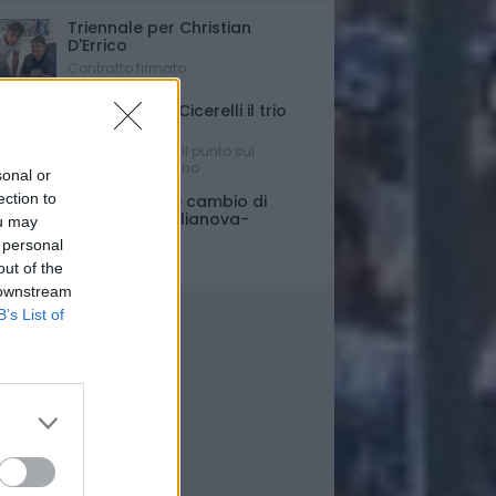
Triennale per Christian
D'Errico
Contratto firmato
Russo-Parigi-Cicerelli il trio
per Buscè?
Ipotesi e rumors: il punto sul
mercato del Delfino
sonal or
ection to
Porte chiuse e cambio di
orario per Giulianova-
ou may
Pescara
 personal
Ultim'ora
out of the
 downstream
B’s List of