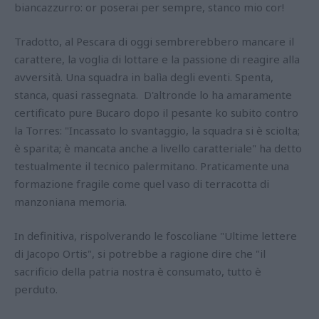
biancazzurro: or poserai per sempre, stanco mio cor!
Tradotto, al Pescara di oggi sembrerebbero mancare il
carattere, la voglia di lottare e la passione di reagire alla
avversità. Una squadra in balìa degli eventi. Spenta,
stanca, quasi rassegnata. D'altronde lo ha amaramente
certificato pure Bucaro dopo il pesante ko subito contro
la Torres: "Incassato lo svantaggio, la squadra si è sciolta;
è sparita; è mancata anche a livello caratteriale" ha detto
testualmente il tecnico palermitano. Praticamente una
formazione fragile come quel vaso di terracotta di
manzoniana memoria.
In definitiva, rispolverando le foscoliane "Ultime lettere
di Jacopo Ortis", si potrebbe a ragione dire che "il
sacrificio della patria nostra è consumato, tutto è
perduto.