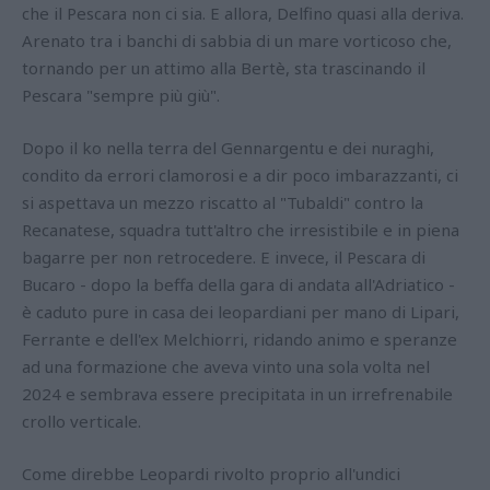
che il Pescara non ci sia. E allora, Delfino quasi alla deriva.
Arenato tra i banchi di sabbia di un mare vorticoso che,
tornando per un attimo alla Bertè, sta trascinando il
Pescara "sempre più giù".
Dopo il ko nella terra del Gennargentu e dei nuraghi,
condito da errori clamorosi e a dir poco imbarazzanti, ci
si aspettava un mezzo riscatto al "Tubaldi" contro la
Recanatese, squadra tutt'altro che irresistibile e in piena
bagarre per non retrocedere. E invece, il Pescara di
Bucaro - dopo la beffa della gara di andata all'Adriatico -
è caduto pure in casa dei leopardiani per mano di Lipari,
Ferrante e dell'ex Melchiorri, ridando animo e speranze
ad una formazione che aveva vinto una sola volta nel
2024 e sembrava essere precipitata in un irrefrenabile
crollo verticale.
Come direbbe Leopardi rivolto proprio all'undici