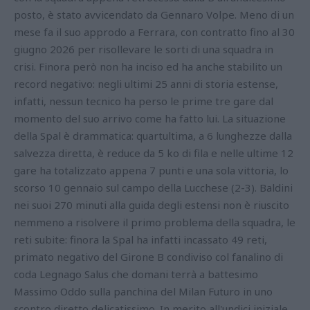
posto, è stato avvicendato da Gennaro Volpe. Meno di un
mese fa il suo approdo a Ferrara, con contratto fino al 30
giugno 2026 per risollevare le sorti di una squadra in
crisi. Finora però non ha inciso ed ha anche stabilito un
record negativo: negli ultimi 25 anni di storia estense,
infatti, nessun tecnico ha perso le prime tre gare dal
momento del suo arrivo come ha fatto lui. La situazione
della Spal è drammatica: quartultima, a 6 lunghezze dalla
salvezza diretta, è reduce da 5 ko di fila e nelle ultime 12
gare ha totalizzato appena 7 punti e una sola vittoria, lo
scorso 10 gennaio sul campo della Lucchese (2-3). Baldini
nei suoi 270 minuti alla guida degli estensi non è riuscito
nemmeno a risolvere il primo problema della squadra, le
reti subite: finora la Spal ha infatti incassato 49 reti,
primato negativo del Girone B condiviso col fanalino di
coda Legnago Salus che domani terrà a battesimo
Massimo Oddo sulla panchina del Milan Futuro in uno
scontro diretto delicatissimo. In merito all'undici iniziale