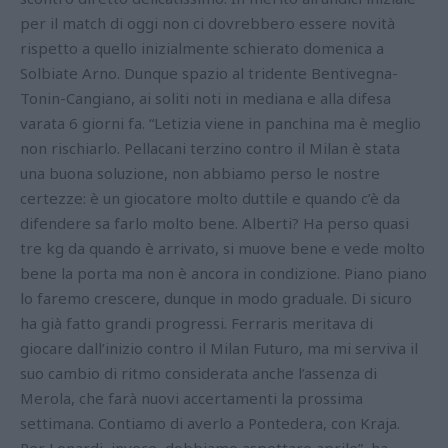
per il match di oggi non ci dovrebbero essere novità
rispetto a quello inizialmente schierato domenica a
Solbiate Arno. Dunque spazio al tridente Bentivegna-
Tonin-Cangiano, ai soliti noti in mediana e alla difesa
varata 6 giorni fa. “Letizia viene in panchina ma è meglio
non rischiarlo. Pellacani terzino contro il Milan è stata
una buona soluzione, non abbiamo perso le nostre
certezze: è un giocatore molto duttile e quando c’è da
difendere sa farlo molto bene. Alberti? Ha perso quasi
tre kg da quando è arrivato, si muove bene e vede molto
bene la porta ma non è ancora in condizione. Piano piano
lo faremo crescere, dunque in modo graduale. Di sicuro
ha già fatto grandi progressi. Ferraris meritava di
giocare dall’inizio contro il Milan Futuro, ma mi serviva il
suo cambio di ritmo considerata anche l’assenza di
Merola, che farà nuovi accertamenti la prossima
settimana. Contiamo di averlo a Pontedera, con Kraja.
Per Lonardi, invece, dobbiamo aspettare aprile”, ha