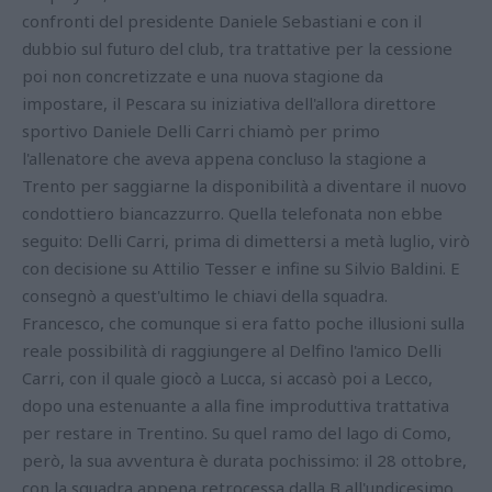
confronti del presidente Daniele Sebastiani e con il
dubbio sul futuro del club, tra trattative per la cessione
poi non concretizzate e una nuova stagione da
impostare, il Pescara su iniziativa dell'allora direttore
sportivo Daniele Delli Carri chiamò per primo
l'allenatore che aveva appena concluso la stagione a
Trento per saggiarne la disponibilità a diventare il nuovo
condottiero biancazzurro. Quella telefonata non ebbe
seguito: Delli Carri, prima di dimettersi a metà luglio, virò
con decisione su Attilio Tesser e infine su Silvio Baldini. E
consegnò a quest'ultimo le chiavi della squadra.
Francesco, che comunque si era fatto poche illusioni sulla
reale possibilità di raggiungere al Delfino l'amico Delli
Carri, con il quale giocò a Lucca, si accasò poi a Lecco,
dopo una estenuante a alla fine improduttiva trattativa
per restare in Trentino. Su quel ramo del lago di Como,
però, la sua avventura è durata pochissimo: il 28 ottobre,
con la squadra appena retrocessa dalla B all'undicesimo