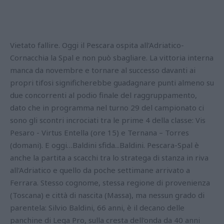
Vietato fallire. Oggi il Pescara ospita all'Adriatico-
Cornacchia la Spal e non può sbagliare. La vittoria interna
manca da novembre e tornare al successo davanti ai
propri tifosi significherebbe guadagnare punti almeno su
due concorrenti al podio finale del raggruppamento,
dato che in programma nel turno 29 del campionato ci
sono gli scontri incrociati tra le prime 4 della classe: Vis
Pesaro - Virtus Entella (ore 15) e Ternana – Torres
(domani). E oggi…Baldini sfida...Baldini. Pescara-Spal è
anche la partita a scacchi tra lo stratega di stanza in riva
all'Adriatico e quello da poche settimane arrivato a
Ferrara. Stesso cognome, stessa regione di provenienza
(Toscana) e città di nascita (Massa), ma nessun grado di
parentela: Silvio Baldini, 66 anni, è il decano delle
panchine di Lega Pro, sulla cresta dell'onda da 40 anni