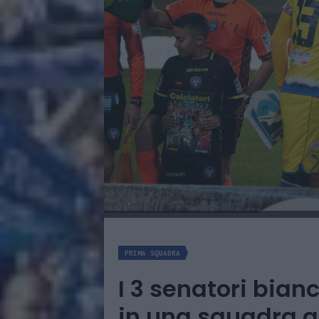
PRIMA SQUADRA
I 3 senatori bian
in una squadra g