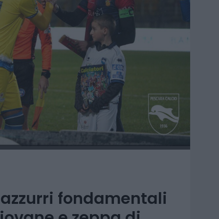
cazzurri fondamentali
iovane e zeppa di