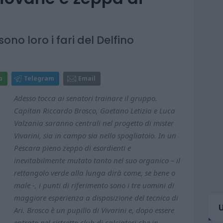
sono loro i fari del Delfino
p
Telegram
Email
Adesso tocca ai senatori trainare il gruppo.
Capitan Riccardo Brosco, Gaetano Letizia e Luca
Valzania saranno centrali nel progetto di mister
Vivarini, sia in campo sia nello spogliatoio. In un
Pescara pieno zeppo di esordienti e
inevitabilmente mutato tanto nel suo organico – il
rettangolo verde alla lunga dirà come, se bene o
male -, i punti di riferimento sono i tre uomini di
maggiore esperienza a disposizione del tecnico di
Ari. Brosco è un pupillo di Vivarini e, dopo essere
entrato nel ristretto club di calciatori che in