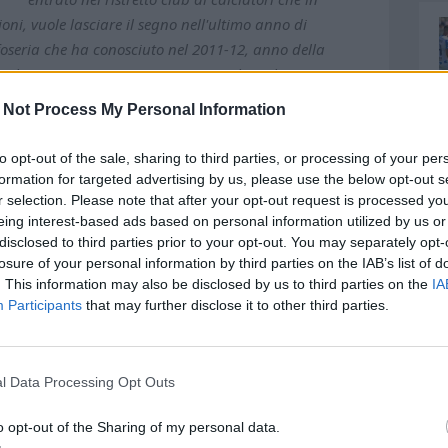
i, vuole lasciare il segno nell'ultimo anno di
foseria che ha conosciuto nel 2011-12, anno della
 l'anno scorso tornare a gremire gli spalti
resenze (condite da 8 gol e 3 assist) è già nella Top 30
 Not Process My Personal Information
ò Nobile (141) e potrebbe presto scavalcare leggende
ston Brugman (170).Vivarini ha già allenato Brosco a
to opt-out of the sale, sharing to third parties, or processing of your per
7 (4 gol) e lo ha voluto in squadra 2 anni dopo
formation for targeted advertising by us, please use the below opt-out s
n cadetteria, lo avrebbe voluto anche a Bari nel 2019 e
r selection. Please note that after your opt-out request is processed y
eing interest-based ads based on personal information utilized by us or
ion salvezza. Con la difesa 3, quella sulla quale verrà
disclosed to third parties prior to your opt-out. You may separately opt-
esce a dare il meglio come centrale, ma finora -
losure of your personal information by third parties on the IAB’s list of
chierato come puntello sul centrodestra, dando comunque
. This information may also be disclosed by us to third parties on the
IA
tica, dati problemi fisici che ne hanno minato la
Participants
that may further disclose it to other third parties.
ù quelli di una volta. Ma per leadership, capacità di
e palle inattive offensive. Gaetano Letizia è un jolly
le Foggia è stato fortemente voluto ancora in riva
l Data Processing Opt Outs
 se a un piano inferiore del calcio italiano, ha fatto
lità. Alessandro Plizzari a parte, che proprio nel
o opt-out of the Sharing of my personal data.