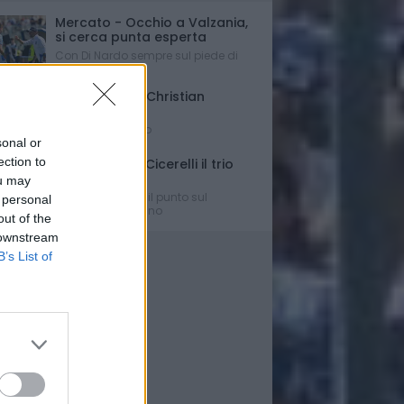
Mercato - Occhio a Valzania,
si cerca punta esperta
Con Di Nardo sempre sul piede di
partenza...
Triennale per Christian
D'Errico
Contratto firmato
sonal or
ection to
Russo-Parigi-Cicerelli il trio
per Buscè?
ou may
Ipotesi e rumors: il punto sul
 personal
mercato del Delfino
out of the
 downstream
B’s List of