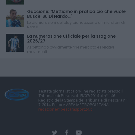
Guccione: "Mettiamo in pratica ciò che vuole
Buscè. Su Di Nardo..."
Le dichiarazioni del play biancazzurro ai microfoni di
Rete 8
La numerazione ufficiale per la stagione
2026/27
Aspettando ovviamente fine mercato e i relativi
movimenti
Testata giornalistica on-line registrata presso il
Tribunale di Pescara il 15/07/2014 al n° 146
Registro della Stampa del Tribunale di Pescara n°
7-2014. Editore AREA METROPOLITANA
redazione@pescarasport24.it