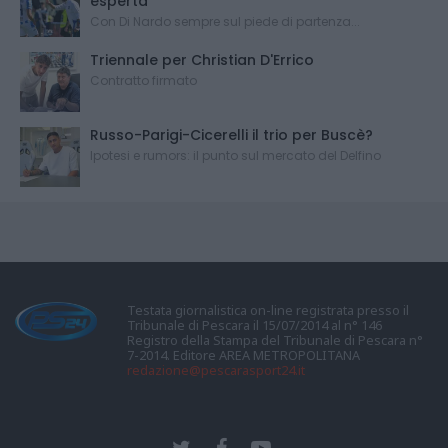
esperta
Con Di Nardo sempre sul piede di partenza...
Triennale per Christian D'Errico
Contratto firmato
Russo-Parigi-Cicerelli il trio per Buscè?
Ipotesi e rumors: il punto sul mercato del Delfino
Testata giornalistica on-line registrata presso il
Tribunale di Pescara il 15/07/2014 al n° 146
Registro della Stampa del Tribunale di Pescara n°
7-2014. Editore AREA METROPOLITANA
redazione@pescarasport24.it