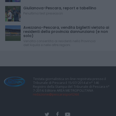
Giulianova-Pescara, report e tabellino
Penultimo test preseason
Avezzano-Pescara, vendita biglietti vietata ai
residenti della provincia dannunziana (e non
solo)
Vendita consentita ai residenti nella Provincia
dell’Aquila e nelle altre regioni.
Testata giornalistica on-line registrata presso il
Tribunale di Pescara il 15/07/2014 al n° 146
Registro della Stampa del Tribunale di Pescara n°
7-2014. Editore AREA METROPOLITANA
redazione@pescarasport24.it