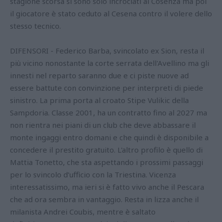
stagione scorsa si sono solo incrociati al Cosenza ma poi
il giocatore è stato ceduto al Cesena contro il volere dello
stesso tecnico.
DIFENSORI - Federico Barba, svincolato ex Sion, resta il
più vicino nonostante la corte serrata dell'Avellino ma gli
innesti nel reparto saranno due e ci piste nuove ad
essere battute con convinzione per interpreti di piede
sinistro. La prima porta al croato Stipe Vulikic della
Sampdoria. Classe 2001, ha un contratto fino al 2027 ma
non rientra nei piani di un club che deve abbassare il
monte ingaggi entro domani e che quindi è disponibile a
concedere il prestito gratuito. L'altro profilo è quello di
Mattia Tonetto, che sta aspettando i prossimi passaggi
per lo svincolo d’ufficio con la Triestina. Vicenza
interessatissimo, ma ieri si è fatto vivo anche il Pescara
che ad ora sembra in vantaggio. Resta in lizza anche il
milanista Andrei Coubis, mentre è saltato