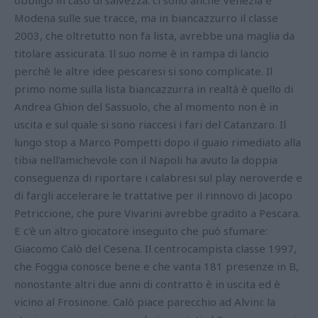
Modena sulle sue tracce, ma in biancazzurro il classe
2003, che oltretutto non fa lista, avrebbe una maglia da
titolare assicurata. Il suo nome è in rampa di lancio
perchè le altre idee pescaresi si sono complicate. Il
primo nome sulla lista biancazzurra in realtà è quello di
Andrea Ghion del Sassuolo, che al momento non è in
uscita e sul quale si sono riaccesi i fari del Catanzaro. Il
lungo stop a Marco Pompetti dopo il guaio rimediato alla
tibia nell'amichevole con il Napoli ha avuto la doppia
conseguenza di riportare i calabresi sul play neroverde e
di fargli accelerare le trattative per il rinnovo di Jacopo
Petriccione, che pure Vivarini avrebbe gradito a Pescara.
E c'è un altro giocatore inseguito che può sfumare:
Giacomo Calò del Cesena. Il centrocampista classe 1997,
che Foggia conosce bene e che vanta 181 presenze in B,
nonostante altri due anni di contratto è in uscita ed è
vicino al Frosinone. Calò piace parecchio ad Alvini: la