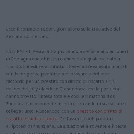
Ecco il consueto report giornaliero sulle trattative del
Pescara sul mercato:
ESTERNI - Il Pescara sta provando a soffiare ai bianconeri
di Romagna due obiettivi comuni e sui quali era dato in
ritardo. Lunedì sera, infatti, il Cesena aveva avuto una call
con la dirigenza juventina per provare a definire
l’accordo per un prestito con diritto di riscatto a 1,5
milioni del jolly olandese Comenencia, ma le parti non
hanno trovato l'intesa totale e così ieri mattina il ds
Foggia si è nuovamente inserito, cercando di scavalcare il
collega Fusco. Riuscendoci con un
prestito con diritto di
riscatto e controriscatto
. C'è l'assenso del giocatore
all'ipotesi dannunziana.. La situazione è rovente e il testa
a testa tra le due squadre sta avendo il bis anche per