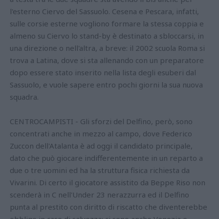
l'esterno Ciervo del Sassuolo. Cesena e Pescara, infatti,
sulle corsie esterne vogliono formare la stessa coppia e
almeno su Ciervo lo stand-by è destinato a sbloccarsi, in
una direzione o nell'altra, a breve: il 2002 scuola Roma si
trova a Latina, dove si sta allenando con un preparatore
dopo essere stato inserito nella lista degli esuberi dal
Sassuolo, e vuole sapere entro pochi giorni la sua nuova
squadra.
CENTROCAMPISTI - Gli sforzi del Delfino, però, sono
concentrati anche in mezzo al campo, dove Federico
Zuccon dell'Atalanta è ad oggi il candidato principale,
dato che può giocare indifferentemente in un reparto a
due o tre uomini ed ha la struttura fisica richiesta da
Vivarini. Di certo il giocatore assistito da Beppe Riso non
scenderà in C nell'Under 23 nerazzurra ed il Delfino
punta al prestito con diritto di riscatto che diventerebbe
obbligo in caso di salvezza: ci sono anche Venezia e