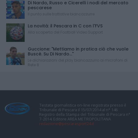
Di Nardo, Russo e Cicerelli i nodi del mercato
pescarese
Il punto sulle trattative biancazzurre
La novità: il Pescara in C con l'FVS
Alla scoperta del Football Video Support
Guccione: "Mettiamo in pratica ciò che vuole
Buscè. Su Di Nardo..."
Le dichiarazioni del play biancazzurro ai microfoni di
Rete 8
Testata giornalistica on-line registrata presso il
Tribunale di Pescara il 15/07/2014 al n° 146
Registro della Stampa del Tribunale di Pescara n°
7-2014. Editore AREA METROPOLITANA
redazione@pescarasport24.it