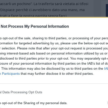
carli un pochino”. La trasferta sarà vietata ai tifosi
: “Dispiace perchè ci avrebbero dato una mano, ma
ati a fare la nostra partita senza farci
isto e considerato che veniamo da un po' di partite
 Not Process My Personal Information
lidare il terzo posto il prima possibile per poi
fine ma ci sono 10 finali per andare al meglio ai
to opt-out of the sale, sharing to third parties, or processing of your per
stro, per tutto ciò che ci gira intorno, per il nostro
formation for targeted advertising by us, please use the below opt-out s
o è andare a Cerignola a fare i 3 punti”
r selection. Please note that after your opt-out request is processed y
eing interest-based ads based on personal information utilized by us or
disclosed to third parties prior to your opt-out. You may separately opt-
losure of your personal information by third parties on the IAB’s list of
. This information may also be disclosed by us to third parties on the
IA
Participants
that may further disclose it to other third parties.
l Data Processing Opt Outs
o opt-out of the Sharing of my personal data.