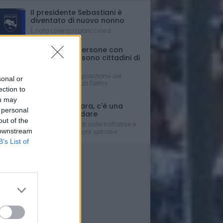
Il presidente Sebastiani è
diventato di nuovo nonno
È nato Lorenzo Labricciosa
Ferrante: "Le persone con
disabilità non sono cittadini di
Serie C....."
La dura presa di posizione del
sonal or
Presidente del Club Delfini
ection to
Determinati
ou may
Mercato Pescara, c'è una
 personal
difesa da blindare
out of the
Gli aggiornamenti sulle trattative e
 downstream
su alcune situazioni spinose
B’s List of