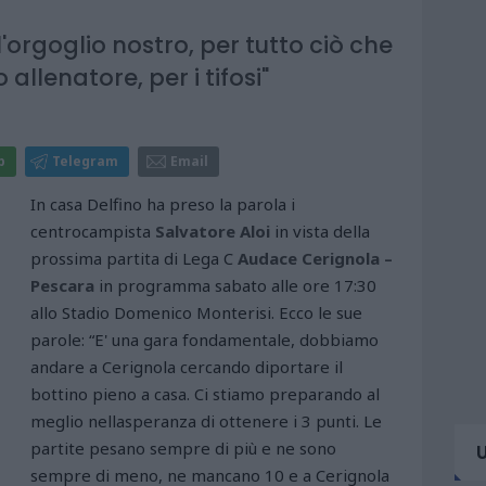
 l'orgoglio nostro, per tutto ciò che
o allenatore, per i tifosi"
p
Telegram
Email
In casa Delfino ha preso la parola i
centrocampista
Salvatore Aloi
in vista della
prossima partita di Lega C
Audace Cerignola –
Pescara
in programma sabato alle ore 17:30
allo Stadio Domenico Monterisi. Ecco le sue
parole: “E' una gara fondamentale, dobbiamo
andare a Cerignola cercando diportare il
bottino pieno a casa. Ci stiamo preparando al
meglio nellasperanza di ottenere i 3 punti. Le
partite pesano sempre di più e ne sono
sempre di meno, ne mancano 10 e a Cerignola