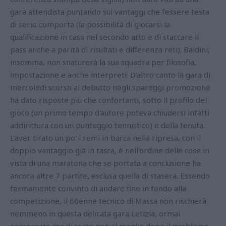
gara attendista puntando sui vantaggi che l'essere testa
di serie comporta (la possibilità di giocarsi la
qualificazione in casa nel secondo atto e di staccare il
pass anche a parità di risultati e differenza reti). Baldini,
insomma, non snaturerà la sua squadra per filosofia,
impostazione e anche interpreti. D'altro canto la gara di
mercoledì scorso al debutto negli spareggi promozione
ha dato risposte più che confortanti, sotto il profilo del
gioco (un primo tempo d'autore poteva chiudersi infatti
addirittura con un punteggio tennistico) e della tenuta.
L'aver tirato un po' i remi in barca nella ripresa, con il
doppio vantaggio già in tasca, è nell'ordine delle cose in
vista di una maratona che se portata a conclusione ha
ancora altre 7 partite, esclusa quella di stasera. Essendo
fermamente convinto di andare fino in fondo alla
competizione, il 66enne tecnico di Massa non rischierà
nemmeno in questa delicata gara Letizia, ormai
recuperato ma di certo non al meglio dopo il problema