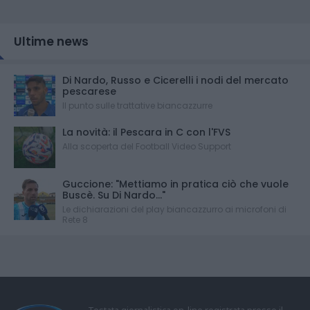
Ultime news
Di Nardo, Russo e Cicerelli i nodi del mercato
pescarese
Il punto sulle trattative biancazzurre
La novità: il Pescara in C con l'FVS
Alla scoperta del Football Video Support
Guccione: "Mettiamo in pratica ciò che vuole
Buscè. Su Di Nardo..."
Le dichiarazioni del play biancazzurro ai microfoni di
Rete 8
Testata giornalistica on-line registrata presso il