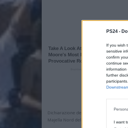
PS24 -
Do
If you wish 
sensitive in
confirm you
continue se
information 
further disc
participants
Downstream 
Persona
Dichiarazione dell’assessore allo Sport, 
Majella Nord dello stadio Adriatico
I want t