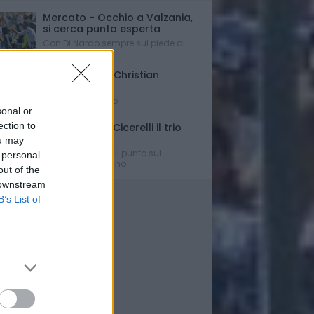
Mercato - Occhio a Valzania,
si cerca punta esperta
Con Di Nardo sempre sul piede di
partenza...
Triennale per Christian
D'Errico
Contratto firmato
sonal or
ection to
Russo-Parigi-Cicerelli il trio
per Buscè?
ou may
Ipotesi e rumors: il punto sul
 personal
mercato del Delfino
out of the
 downstream
B’s List of