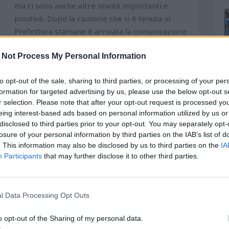
ma ci sono anche altre novità importanti e
positive. Dopo la riunione che si è tenuta in
Prefettura stamane è arrivata la comunicazione
da parte dell'Assessore allo Sport Patrizia
 Not Process My Personal Information
Martelli, che pubblichiamo integralmente.
to opt-out of the sale, sharing to third parties, or processing of your per
formation for targeted advertising by us, please use the below opt-out s
r selection. Please note that after your opt-out request is processed y
eing interest-based ads based on personal information utilized by us or
disclosed to third parties prior to your opt-out. You may separately opt-
losure of your personal information by third parties on the IAB’s list of
. This information may also be disclosed by us to third parties on the
IA
Participants
that may further disclose it to other third parties.
l Data Processing Opt Outs
Patrizia Martelli su riapertura parziale della Tribuna
o opt-out of the Sharing of my personal data.