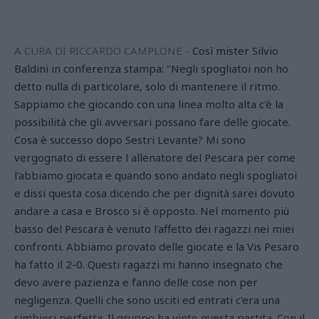
A CURA DI RICCARDO CAMPLONE -
Così mister Silvio
Baldini in conferenza stampa: "Negli spogliatoi non ho
detto nulla di particolare, solo di mantenere il ritmo.
Sappiamo che giocando con una linea molto alta c'è la
possibilità che gli avversari possano fare delle giocate.
Cosa è successo dopo Sestri Levante? Mi sono
vergognato di essere l allenatore del Pescara per come
l'abbiamo giocata e quando sono andato negli spogliatoi
e dissi questa cosa dicendo che per dignità sarei dovuto
andare a casa e Brosco si è opposto. Nel momento più
basso del Pescara è venuto l'affetto dei ragazzi nei miei
confronti. Abbiamo provato delle giocate e la Vis Pesaro
ha fatto il 2-0. Questi ragazzi mi hanno insegnato che
devo avere pazienza e fanno delle cose non per
negligenza. Quelli che sono usciti ed entrati c'era una
simbiosi perfetta. Il gruppo ha vinto questa partita. Con il