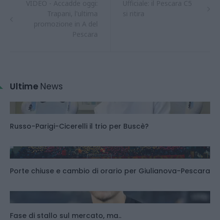
VIDEO - Accadde oggi:
Ufficiale: il Pescara C5
Trapani, l'ultima
si ritira
promozione in A del
Pescara
Ultime
News
Russo-Parigi-Cicerelli il trio per Buscè?
Porte chiuse e cambio di orario per Giulianova-Pescara
Fase di stallo sul mercato, ma..