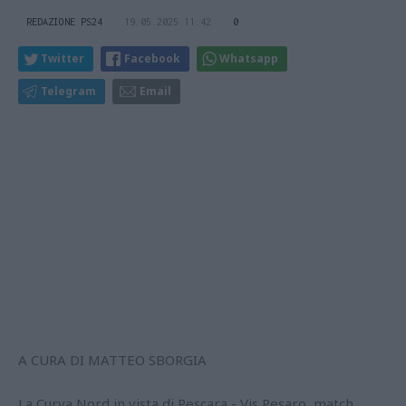
REDAZIONE PS24
19.05.2025 11:42
0
Twitter
Facebook
Whatsapp
Telegram
Email
A CURA DI MATTEO SBORGIA
La Curva Nord in vista di Pescara - Vis Pesaro, match