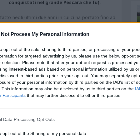
conquistati nel grande Pescara che fu).
tto negli ultimi due anni in cui ci ha portato fino ad
o scarno comunicato diramato dal Club Aquatico che
or tecnico di tutta la categoria, ha portato il Club in
 Not Process My Personal Information
to opt-out of the sale, sharing to third parties, or processing of your per
formation for targeted advertising by us, please use the below opt-out s
r selection. Please note that after your opt-out request is processed y
eing interest-based ads based on personal information utilized by us or
disclosed to third parties prior to your opt-out. You may separately opt-
losure of your personal information by third parties on the IAB’s list of
. This information may also be disclosed by us to third parties on the
IA
Participants
that may further disclose it to other third parties.
l Data Processing Opt Outs
o opt-out of the Sharing of my personal data.