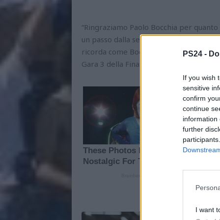
“Ringraziamo Paolo Bocchia per quanto fa
un passo dalla serie A2”, si legge nell
ricorda come Bocchia, l'anno scorso migli
PS24 -
Do
Gara 3 della Finale Playoff.
If you wish 
sensitive in
confirm you
continue se
information 
further disc
participants
Downstream 
Persona
I want t