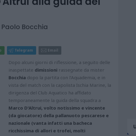
'Altrui alla guida del
io Paolo Bocchia
p
Telegram
Email
Dopo alcuni giorni di riflessione, a seguito delle
inaspettate
dimissioni
rassegnate da mister
Bocchia
dopo la partita con l'Aquademia, e in
vista del match con la capolista Ischia Marine, la
dirigenza del Club Aquatico ha affidato
temporaneamente la guida della squadra a
Marco D'Altrui, volto notissimo e vincente
(da giocatore) della pallanuoto pescarese e
nazionale (vanta infatti una bacheca
ricchissima di allori e trofei, molti