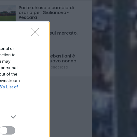
Porte chiuse e cambio di
orario per Giulianova-
Pescara
Ultim'ora
Fase di stallo sul mercato,
ma..
Il punto
sonal or
ection to
Il presidente Sebastiani è
diventato di nuovo nonno
ou may
È nato Lorenzo Labricciosa
 personal
out of the
 downstream
B’s List of