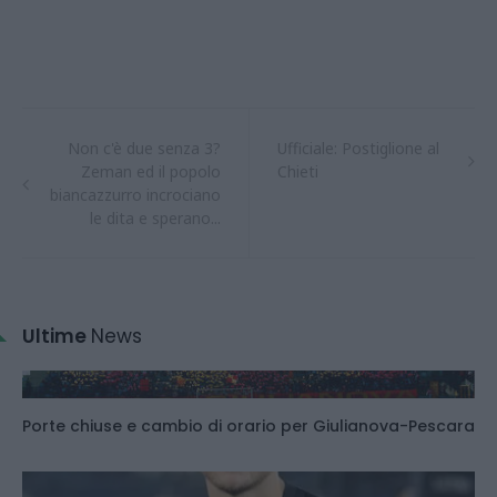
Non c'è due senza 3?
Ufficiale: Postiglione al
Zeman ed il popolo
Chieti
biancazzurro incrociano
le dita e sperano...
Ultime
News
Porte chiuse e cambio di orario per Giulianova-Pescara