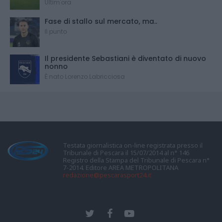
Ultim'ora
Fase di stallo sul mercato, ma..
Il punto
Il presidente Sebastiani è diventato di nuovo
nonno
È nato Lorenzo Labricciosa
Testata giornalistica on-line registrata presso il
Tribunale di Pescara il 15/07/2014 al n° 146
Registro della Stampa del Tribunale di Pescara n°
7-2014. Editore AREA METROPOLITANA
redazione@pescarasport24.it