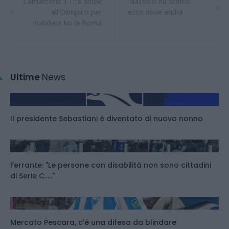
L'amarcord: il Tita show
Massolo ha scelto:
all'Olimpico per
ecco dove andrà
mandare ko la Roma
Ultime
News
Il presidente Sebastiani è diventato di nuovo nonno
Ferrante: "Le persone con disabilità non sono cittadini
di Serie C....."
Mercato Pescara, c'è una difesa da blindare