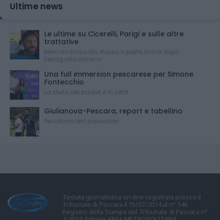
Ultime news
Le ultime su Cicerelli, Parigi e sulle altre
trattative
Mercato bloccato, Russo a parte, fino a dopo
Ferragosto almeno
Una full immersion pescarese per Simone
Fontecchio
La stella del basket è in città
Giulianova-Pescara, report e tabellino
Penultimo test preseason
Testata giornalistica on-line registrata presso il
Tribunale di Pescara il 15/07/2014 al n° 146
Registro della Stampa del Tribunale di Pescara n°
7-2014. Editore AREA METROPOLITANA