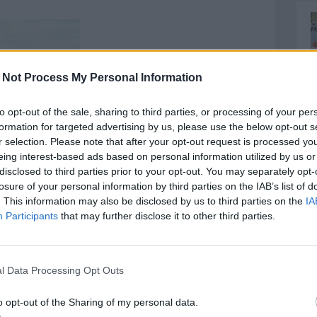
 Not Process My Personal Information
to opt-out of the sale, sharing to third parties, or processing of your per
formation for targeted advertising by us, please use the below opt-out s
r selection. Please note that after your opt-out request is processed y
eing interest-based ads based on personal information utilized by us or
disclosed to third parties prior to your opt-out. You may separately opt-
losure of your personal information by third parties on the IAB’s list of
. This information may also be disclosed by us to third parties on the
IA
Participants
that may further disclose it to other third parties.
l Pescara per ritrovare quel successo esterno che
l Data Processing Opt Outs
ne di ritorno. Come allora, la firma è di Mancuso
niziale di Machin (23'pt) e consegna tre punti
o opt-out of the Sharing of my personal data.
 col tris firmato da Capone al 39'st. Tra Ternana e