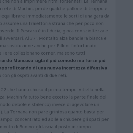
e che non a imprimere ritmi forsennati. La Ternana
 rete di Machin, perde qualche pallone di troppo e
iequilibrare immediatamente le sorti di una gara da
ano assume una traiettoria strana che per poco non
verde. Il Pescara è in fiducia, gioca con scioltezza e
li avversari. Al 37', Montalto alza bandiera bianca e
rima sostituzione anche per Pillon: l'infortunato
Le Fere collezionano corner, ma sono tutti
onardo Mancuso sigla il più comodo ma forse più
 approfittando di una nuova incertezza difensiva
 con gli ospiti avanti di due reti.
i 22 che hanno chiuso il primo tempo: Vitiello nella
enza, Machin fa tutto bene eccetto la parte finale del
n modo debole e sbilenco) invece di agevolare un
). La Ternana non pare grintosa quanto basta per
ampo, concentrato ed abile a chiudere gli spazi per
 minuto di Bunino: gli lascia il posto in campo