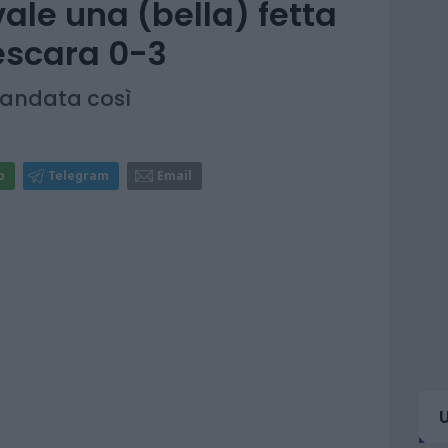
vale una (bella) fetta
Pescara 0-3
è andata così
p
Telegram
Email