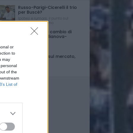
Russo-Parigi-Cicerelli il trio
per Buscè?
Ipotesi e rumors: il punto sul
mercato del Delfino
Porte chiuse e cambio di
orario per Giulianova-
Pescara
sonal or
Ultim'ora
ection to
Fase di stallo sul mercato,
ou may
ma..
 personal
Il punto
out of the
 downstream
B’s List of