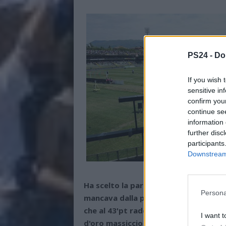
PS24 -
Do
If you wish 
sensitive in
confirm you
continue se
information 
further disc
participants
Downstream 
Ha scelto la partita più importante i
Persona
mancava dalla prima giornata del giro
che al 43'pt raddoppia la marcatura i
I want t
d'oro massiccio al Delfino, suggellati