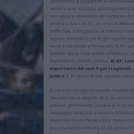
compattarsi e a ripartire in contropied
sembra aver accusato psicologimente la
non appare veemente nel tentativo di r
dentro o fuori. Al 35', un cross di Balz
beffa Sala, scheggiando la traversa rosso
appare avvicinarsi più al gol rispetto ag
lascia il suo posto a Piovaccari. Al 41' p
Balzano lascia il suo posto a Fiamozzi. 
improduttivi di esiti propizi.
Al 43', Le
importante dei suoi 9 gol stagionali,
umbra
. E al riposo le due squadre vanno
Si riparte con una variazione rispetto a
Ternana rileva Angiulli. Al 5', in ripart
pallone, preferendo calciare (e lo fa i
compagno smarcato a sinistra (Mancuso
impensierire un Pescara ben messo in c
poi ripartire in velocità. Al 20' scocca il