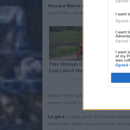
Opted 
Pescara finisce dunque 3-0 per gli osp
di un Pillon che è sempre più nei cuori 
I want t
Opted 
I want 
Advertis
Opted 
I want t
of my P
was col
Opted 
Adesto testa già al prossimo impegno, q
ovvero un altro match salvezza da non 
La gara
. Cinque punti di distanza separa
entrambe reduci da una vittoria. Cornic