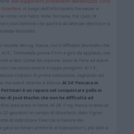
 anche
360 supporters provenienti dall'Abruzzo. Circa
i Gravillon
, in luogo dell'infortunato Fornasier e
e come vice Falco; nella Ternana, tra i pali c'è
gnori (con Defendi che partirà da laterale destro) e si
remolada-Montalto.
 iniziale del sig. Nasca, con il diffidato Montalto che
a. Al 5', Tremolada prova il tiro a giro da applausi, ma
te a lato. Come da copione, sono le Fere ad avere
ioni ma senza essere troppo pungenti. Al 14',
cuso colpisce di prima intenzione, tagliando sul
no ma Sala è attento e blocca.
Al 24' Pescara in
, Pettinari è un rapace nel conquistare palla in
rchio di Josè Machin che non ha difficoltà ad
tifosi pescaresi in festa. Al 28' il sig. Nasca ordina un
22 giocatori in campo di dissetarsi, dato il gran
nte di indirizzare l'inerzia in favore dei
 gara sui binari preferiti ai biancazzurri, più abili a