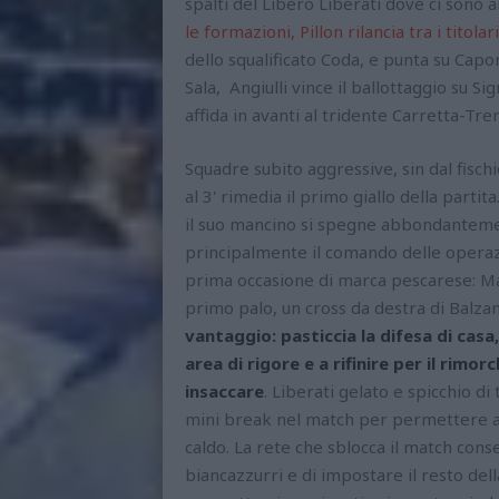
spalti del Libero Liberati dove ci sono
le formazioni, Pillon rilancia tra i titolar
dello squalificato Coda, e punta su Capon
Sala, Angiulli vince il ballottaggio su Si
affida in avanti al tridente Carretta-T
Squadre subito aggressive, sin dal fischio
al 3' rimedia il primo giallo della partit
il suo mancino si spegne abbondantemen
principalmente il comando delle operaz
prima occasione di marca pescarese: Man
primo palo, un cross da destra di Balza
vantaggio: pasticcia la difesa di casa
area di rigore e a rifinire per il rimo
insaccare
. Liberati gelato e spicchio di 
mini break nel match per permettere ai 
caldo. La rete che sblocca il match conse
biancazzurri e di impostare il resto della