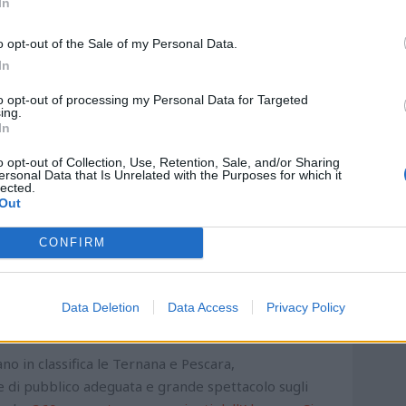
In
iti
, una gara ottimamente interpretata dalla truppa
dei pescaresi.
o opt-out of the Sale of my Personal Data.
In
to opt-out of processing my Personal Data for Targeted
ing.
In
o opt-out of Collection, Use, Retention, Sale, and/or Sharing
ersonal Data that Is Unrelated with the Purposes for which it
lected.
Out
CONFIRM
uello di marted' 1 maggio in casa contro il Cesena,
Data Deletion
Data Access
Privacy Policy
sbagliare.
no in classifica le Ternana e Pescara,
e di pubblico adeguata e grande spettacolo sugli