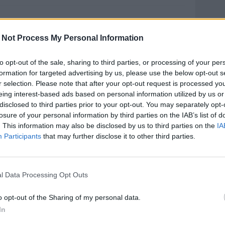
ongo: "Pescara sarà un test importante
er noi”
 Not Process My Personal Information
'allenatore è intervenuto nel corso della consueta conferenza
tampa prima della partita
to opt-out of the sale, sharing to third parties, or processing of your per
formation for targeted advertising by us, please use the below opt-out s
7.09.2017 18:16
B ZONA
r selection. Please note that after your opt-out request is processed y
AOLO VOLPE
eing interest-based ads based on personal information utilized by us or
disclosed to third parties prior to your opt-out. You may separately opt-
troppa: "Venite allo stadio, vi divertirete!"
losure of your personal information by third parties on the IAB’s list of
. This information may also be disclosed by us to third parties on the
IA
rla l'ex
Participants
that may further disclose it to other third parties.
6.08.2017 15:34
B ZONA
AOLO VOLPE
l Data Processing Opt Outs
troppa vuole battere il Maestro....
o opt-out of the Sharing of my personal data.
l focus sui Satanelli
In
6.08.2017 14:53
B ZONA
AOLO VOLPE