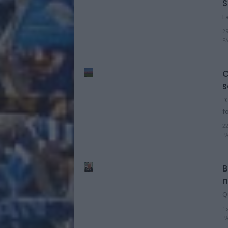
S
L
2
P
C
s
"
f
2
P
B
n
Q
1
P