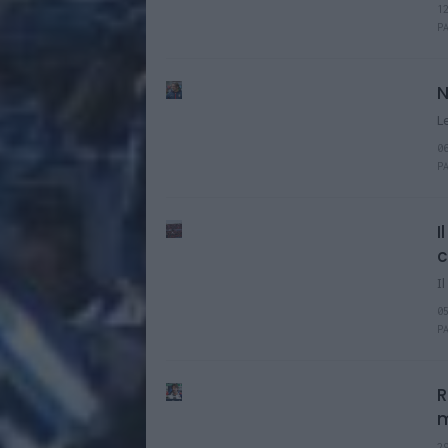
1
P
N
L
0
P
I
c
I
0
P
R
m
2