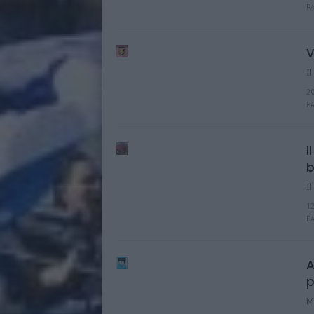
P
V
I
2
P
I
b
I
1
P
A
p
M