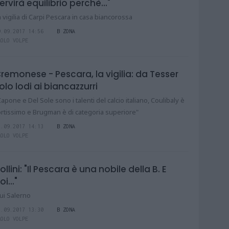
ervirà equilibrio perchè..."
a vigilia di Carpi Pescara in casa biancorossa
9.09.2017 14:56
B ZONA
AOLO VOLPE
remonese - Pescara, la vigilia: da Tesser
olo lodi ai biancazzurri
Capone e Del Sole sono i talenti del calcio italiano, Coulibaly è
ortissimo e Brugman è di categoria superiore"
2.09.2017 14:13
B ZONA
AOLO VOLPE
ollini: "Il Pescara è una nobile della B. E
oi..."
ui Salerno
5.09.2017 13:30
B ZONA
AOLO VOLPE