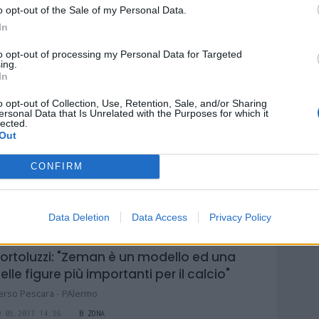
o opt-out of the Sale of my Personal Data.
In
ousa: "Zeman resterà nella storia. Domani
to opt-out of processing my Personal Data for Targeted
ancio Hagi"
ing.
In
7.05.2017 15:28
B ZONA
AOLO VOLPE
o opt-out of Collection, Use, Retention, Sale, and/or Sharing
ersonal Data that Is Unrelated with the Purposes for which it
lected.
Out
ousa vuole battere il Pescara per salutare
irenze
CONFIRM
a Fiorentina cambierà tecnico. Il focus sui viola
6.05.2017 15:37
B ZONA
AOLO VOLPE
Data Deletion
Data Access
Privacy Policy
ortoluzzi: "Zeman è un modello ed una
elle figure più importanti per il calcio"
erso Pescara - PAlermo
0.05.2017 14:36
B ZONA