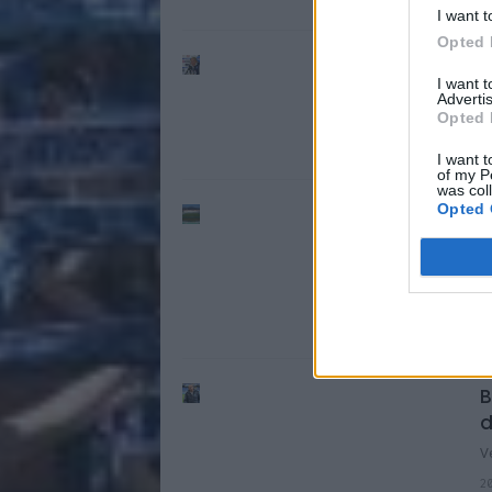
I want t
Opted 
S
I want 
l
Advertis
Opted 
2
P
I want t
of my P
was col
Opted 
S
F
L
2
P
B
d
V
2