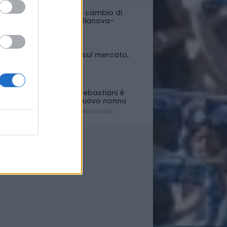
Porte chiuse e cambio di
orario per Giulianova-
Pescara
Ultim'ora
Fase di stallo sul mercato,
ma..
Il punto
Il presidente Sebastiani è
diventato di nuovo nonno
È nato Lorenzo Labricciosa