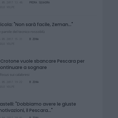
2.05.2017 13:48
PRIMA SQUADRA
AOLO VOLPE
icola: "Non sarà facile, Zeman..."
e parole del tecnico rossoblù
6.05.2017 15:31
B ZONA
AOLO VOLPE
l Crotone vuole sbancare Pescara per
ontinuare a sognare
l focus sui calabresi
5.05.2017 19:22
B ZONA
AOLO VOLPE
astelli: "Dobbiamo avere le giuste
otivazioni, il Pescara..."
9.04.2017 20:01
B ZONA