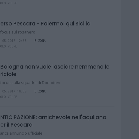
AOLO VOLPE
erso Pescara - Palermo: qui Sicilia
l focus sui rosanero
0.05.2017 12:58
B ZONA
AOLO VOLPE
l Bologna non vuole lasciare nemmeno le
riciole
l focus sulla squadra di Donadoni
2.05.2017 18:58
B ZONA
AOLO VOLPE
NTICIPAZIONE: amichevole nell'aquilano
er il Pescara
anca annuncio ufficiale